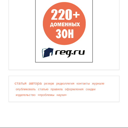
статья
автора
резерв
редколлегия
контакты
журнале
опубликовать
статью
правила
оформления
скидки
издательство
«проблемы
науки»