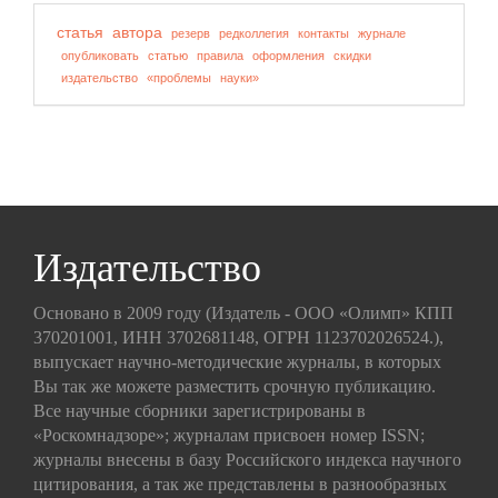
статья
автора
резерв
редколлегия
контакты
журнале
опубликовать
статью
правила
оформления
скидки
издательство
«проблемы
науки»
Издательство
Основано в 2009 году (Издатель - ООО «Олимп» КПП
370201001, ИНН 3702681148, ОГРН 1123702026524.),
выпускает научно-методические журналы, в которых
Вы так же можете разместить срочную публикацию.
Все научные сборники зарегистрированы в
«Роскомнадзоре»; журналам присвоен номер ISSN;
журналы внесены в базу Российского индекса научного
цитирования, а так же представлены в разнообразных