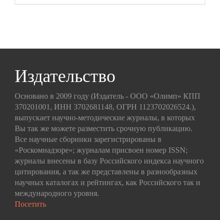
Издательство
Основано в 2009 году (Издатель - ООО «Олимп» КПП
370201001, ИНН 3702681148, ОГРН 1123702026524.),
выпускает научно-методические журналы, в которых
Вы так же можете разместить срочную публикацию.
Все научные сборники зарегистрированы в
«Роскомнадзоре»; журналам присвоен номер ISSN;
журналы внесены в базу Российского индекса научного
цитирования, а так же представлены в разнообразных
научных каталогах и рейтингах, как Российского так и
международного уровня.
Посетить