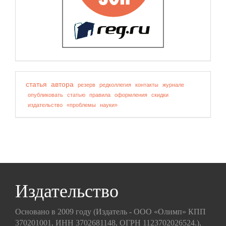
статья
автора
резерв
редколлегия
контакты
журнале
опубликовать
статью
правила
оформления
скидки
издательство
«проблемы
науки»
Издательство
Основано в 2009 году (Издатель - ООО «Олимп» КПП
370201001, ИНН 3702681148, ОГРН 1123702026524.),