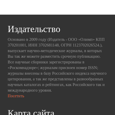
Издательство
Основано в 2009 году (Издатель - ООО «Олимп» КПП
370201001, ИНН 3702681148, ОГРН 1123702026524.),
выпускает научно-методические журналы, в которых
Вы так же можете разместить срочную публикацию.
Все научные сборники зарегистрированы в
«Роскомнадзоре»; журналам присвоен номер ISSN;
журналы внесены в базу Российского индекса научного
цитирования, а так же представлены в разнообразных
научных каталогах и рейтингах, как Российского так и
международного уровня.
Посетить
Карта сайта