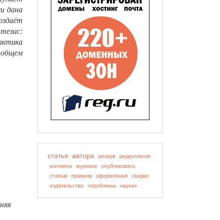
и дана
оздаёт
тезис:
актика
 общем
статья
автора
резерв
редколлегия
контакты
журнале
опубликовать
статью
правила
оформления
скидки
издательство
«проблемы
науки»
няя