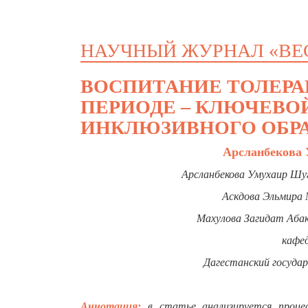
НАУЧНЫЙ ЖУРНАЛ «ВЕ
ВОСПИТАНИЕ ТОЛЕРА
ПЕРИОДЕ – КЛЮЧЕВО
ИНКЛЮЗИВНОГО ОБР
Арсланбекова 
Арсланбекова Умухаир Шуг
Аскдова Эльмира 
Махулова Загидат Абак
кафе
Дагестанский госуда
Аннотация:
в статье анализируется проце