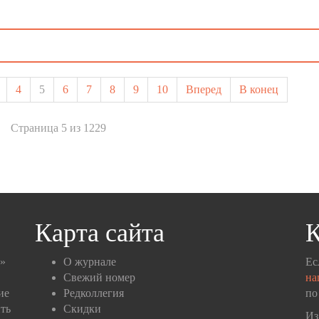
4
5
6
7
8
9
10
Вперед
В конец
Страница 5 из 1229
Карта сайта
К
п»
О журнале
Ес
Свежий номер
на
ие
Редколлегия
по
ть
Скидки
Из