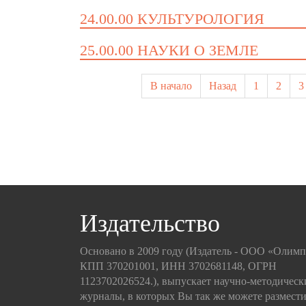
24.00.00 КУЛЬТУРОЛОГИЯ
25.00.00 НАУКИ О ЗЕМЛЕ
В начало
Назад
1
2
3
Издательство
Основано в 2009 году (Издатель - ООО «Олим
КПП 370201001, ИНН 3702681148, ОГРН
1123702026524.), выпускает научно-методическ
журналы, в которых Вы так же можете размести