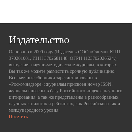
Издательство
Основано в 2009 году (Издатель - ООО «Олимп» КПП
370201001, ИНН 3702681148, ОГРН 1123702026524.),
выпускает научно-методические журналы, в которых
Вы так же можете разместить срочную публикацию.
Все научные сборники зарегистрированы в
«Роскомнадзоре»; журналам присвоен номер ISSN;
журналы внесены в базу Российского индекса научного
цитирования, а так же представлены в разнообразных
научных каталогах и рейтингах, как Российского так и
международного уровня.
Посетить