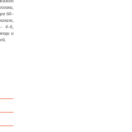
жилого
огики,
ев 60–
казали,
– 4–6,
мощи и
ей.