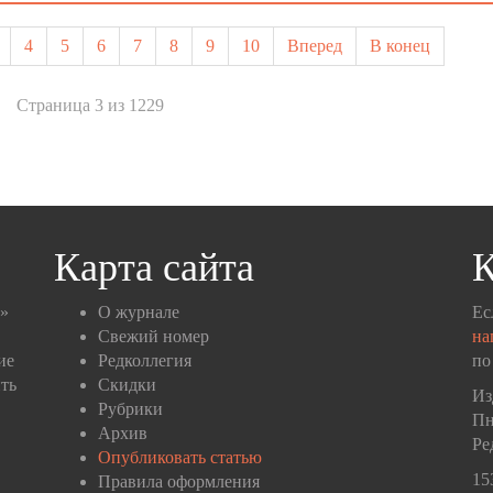
4
5
6
7
8
9
10
Вперед
В конец
Страница 3 из 1229
Карта сайта
К
п»
О журнале
Ес
Свежий номер
на
ие
Редколлегия
по
ть
Скидки
Из
Рубрики
Пн
Архив
Ре
Опубликовать статью
15
Правила оформления