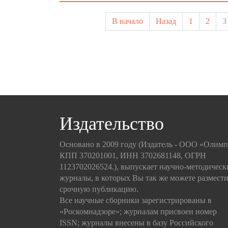
В начало
Назад
1
2
3
Издательство
Основано в 2009 году (Издатель - ООО «Олим
КПП 370201001, ИНН 3702681148, ОГРН
1123702026524.), выпускает научно-методическ
журналы, в которых Вы так же можете размести
срочную публикацию.
Все научные сборники зарегистрированы в
«Роскомнадзоре»; журналам присвоен номер
ISSN; журналы внесены в базу Российского