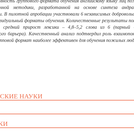
вность группового формата обучения английскому языку лиц по
нной методики, разработанной на основе синтеза андраг
. В пилотной апробации участвовали 6 независимых добровольц
дивидуальный форматы обучения. Количественные результаты по
 средний прирост лексики – 4,8–5,2 слова из 6 (парный 
кого барьера). Качественный анализ подтвердил роль взаимопо
рупповой формат наиболее эффективен для обучения пожилых люд
ЕСКИЕ НАУКИ
УКИ