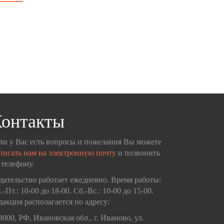
онтакты
ли у Вас есть вопросы и пожелания Вы можете
писать нам на электронную почту
и позвонить
 телефону.
дательство работает ежедневно. Время работы:
.-Пт.: 10-00 до 18-00. Сб.-Вс.: 10-00 до 15-00.
дакция располагается по адресу:
3000, РФ, Ивановская обл., г. Иваново, ул.