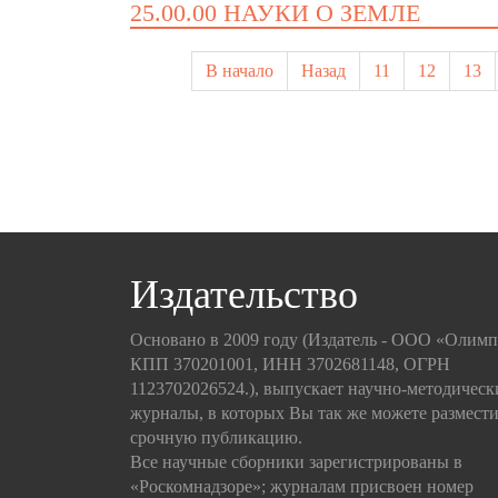
25.00.00 НАУКИ О ЗЕМЛЕ
В начало
Назад
11
12
13
Издательство
Основано в 2009 году (Издатель - ООО «Олим
КПП 370201001, ИНН 3702681148, ОГРН
1123702026524.), выпускает научно-методическ
журналы, в которых Вы так же можете размести
срочную публикацию.
Все научные сборники зарегистрированы в
«Роскомнадзоре»; журналам присвоен номер