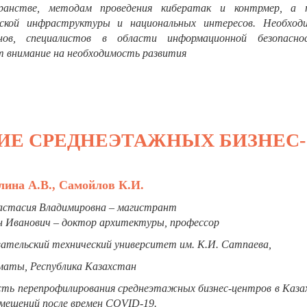
транстве, методам проведения кибератак и контрмер, а
ской инфраструктуры и национальных интересов. Необход
анов, специалистов в области информационной безопасн
 внимание на необходимость развития
Е СРЕДНЕЭТАЖНЫХ БИЗНЕС-
ина А.В., Самойлов К.И.
астасия Владимировна – магистрант
 Иванович – доктор архитектуры, профессор
вательский технический университет им. К.И. Сатпаева,
лматы, Республика Казахстан
ть перепрофилирования среднеэтажных бизнес-центров в Каза
омещений после времен COVID-19.