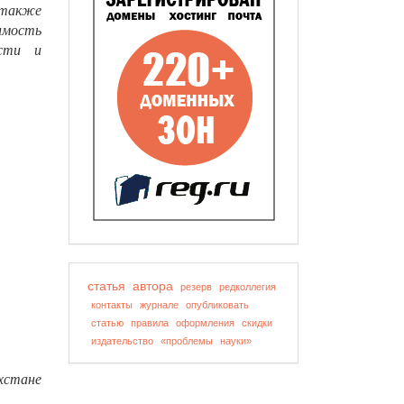
 также
имость
ости и
статья
автора
резерв
редколлегия
контакты
журнале
опубликовать
статью
правила
оформления
скидки
издательство
«проблемы
науки»
хстане