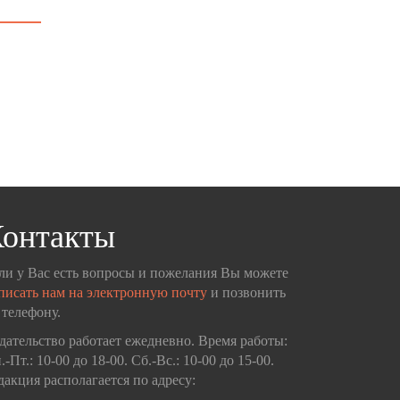
онтакты
ли у Вас есть вопросы и пожелания Вы можете
писать нам на электронную почту
и позвонить
 телефону.
дательство работает ежедневно. Время работы:
.-Пт.: 10-00 до 18-00. Сб.-Вс.: 10-00 до 15-00.
дакция располагается по адресу: