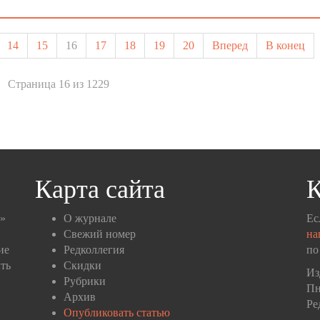
14
15
16
17
18
19
20
Вперед
В конец
Страница 16 из 1229
Карта сайта
К
п»
О журнале
Ес
Свежий номер
на
ие
Редколлегия
по
ть
Скидки
Из
Рубрики
Пн
Архив
Ре
Опубликовать статью