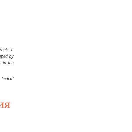
bek. It
haped by
s in the
 lexical
ИЯ