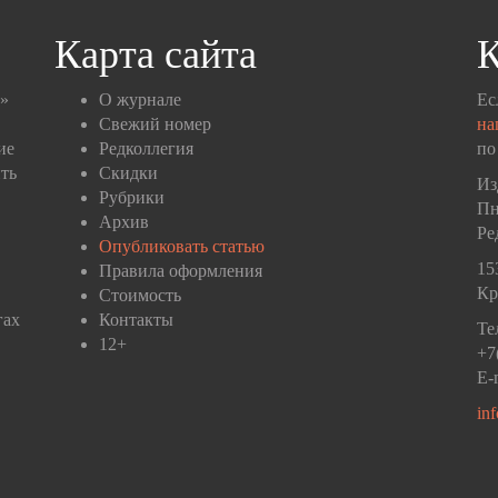
Карта сайта
К
п»
О журнале
Ес
Свежий номер
на
ие
Редколлегия
по
ть
Скидки
Из
Рубрики
Пн
Архив
Ре
Опубликовать статью
15
Правила оформления
Кр
Стоимость
гах
Контакты
Те
12+
+7
E-
in