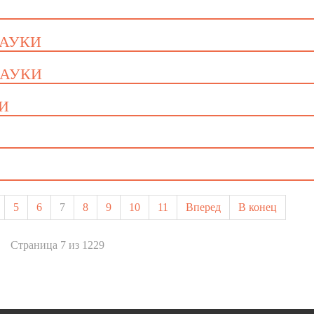
НАУКИ
НАУКИ
КИ
5
6
7
8
9
10
11
Вперед
В конец
Страница 7 из 1229