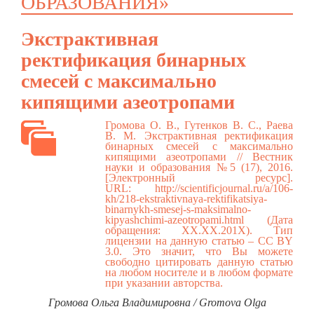
ОБРАЗОВАНИЯ»
Экстрактивная
ректификация бинарных
смесей с максимально
кипящими азеотропами
Громова О. В., Гутенков В. С., Раева
В. М. Экстрактивная ректификация
бинарных смесей с максимально
кипящими азеотропами // Вестник
науки и образования №5 (17), 2016.
[Электронный ресурс].
URL:
http://scientificjournal.ru/a/106-
kh/218-ekstraktivnaya-rektifikatsiya-
binarnykh-smesej-s-maksimalno-
kipyashchimi-azeotropami.html
(Дата
обращения: ХХ.ХХ.201Х). Тип
лицензии на данную статью – CC BY
3.0. Это значит, что Вы можете
свободно цитировать данную статью
на любом носителе и в любом формате
при указании авторства.
Громова Ольга Владимировна / Gromova Olga