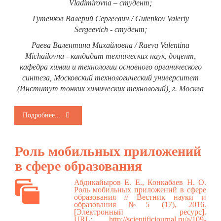
Vladimirovna – студент;
Гутенков Валерий Сергеевич / Gutenkov Valeriy
Sergeevich - студент;
Раева Валентина Михайловна / Raeva Valentina
Michаilovna - кандидат технических наук, доцент,
кафедра химии и технологии основного органического
синтеза, Московский технологический университет
(Институт тонких химических технологий), г. Москва
Подробнее...
Роль мобильных приложений
в сфере образования
Абдикайыров Е. Е., Конкабаев Н. О.
Роль мобильных приложений в сфере
образования // Вестник науки и
образования №5 (17), 2016.
[Электронный ресурс].
URL:
http://scientificjournal.ru/a/109-