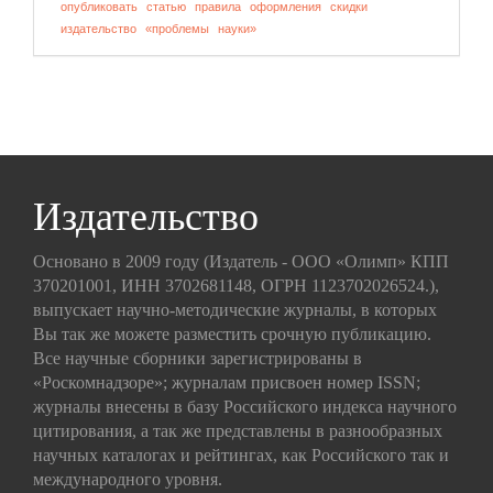
опубликовать
статью
правила
оформления
скидки
издательство
«проблемы
науки»
Издательство
Основано в 2009 году (Издатель - ООО «Олимп» КПП
370201001, ИНН 3702681148, ОГРН 1123702026524.),
выпускает научно-методические журналы, в которых
Вы так же можете разместить срочную публикацию.
Все научные сборники зарегистрированы в
«Роскомнадзоре»; журналам присвоен номер ISSN;
журналы внесены в базу Российского индекса научного
цитирования, а так же представлены в разнообразных
научных каталогах и рейтингах, как Российского так и
международного уровня.