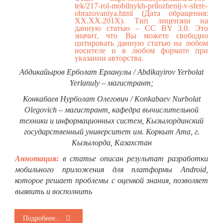
tek/217-rol-mobilnykh-prilozhenij-v-sfere-
obrazovaniya.html
(Дата обращения:
ХХ.ХХ.201Х). Тип лицензии на
данную статью – CC BY 3.0. Это
значит, что Вы можете свободно
цитировать данную статью на любом
носителе и в любом формате при
указании авторства.
Абдикайыров Ерболат Ерланулы / Abdikayirov Yerbolat
Yerlanuly – магистрант;
Конкабаев Нурболат Олегович / Konkabaev Nurbolat
Olegovich – магистрант, кафедра вычислительной
техники и информационных систем, Кызылординский
государственный университет им. Коркыт Ата, г.
Кызылорда, Казахстан
Аннотация:
в статье описан результат разработки
мобильного приложения для платформы Android,
которое решает проблемы с оценкой знания, позволяет
выявить и восполнить
Подробнее...