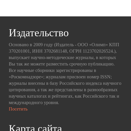
Издательство
Основано в 2009 году (Издатель - ООО «Олимп» КПП
370201001, ИНН 3702681148, ОГРН 1123702026524.),
выпускает научно-методические журналы, в которых
Вы так же можете разместить срочную публикацию.
Все научные сборники зарегистрированы в
«Роскомнадзоре»; журналам присвоен номер ISSN;
журналы внесены в базу Российского индекса научного
цитирования, а так же представлены в разнообразных
научных каталогах и рейтингах, как Российского так и
международного уровня.
Посетить
Карта сайта