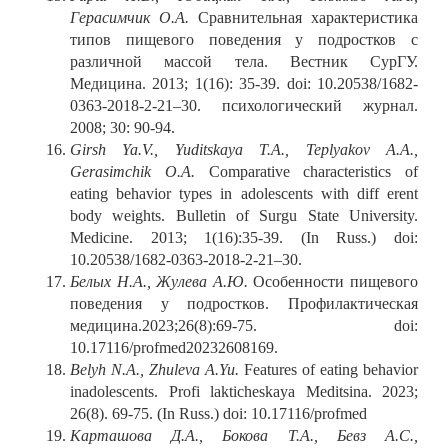
Герасимчик О.А.
Сравнительная характеристика
типов пищевого поведения у подростков с
различной массой тела. Вестник СурГУ.
Медицина. 2013; 1(16): 35-39. doi: 10.20538/1682-
0363-2018-2-21–30. психологический журнал.
2008; 30: 90-94.
Girsh Ya.V., Yuditskaya T.A., Teplyakov A.A.,
Gerasimchik O.A.
Comparative characteristics of
eating behavior types in adolescents with diff erent
body weights. Bulletin of Surgu State University.
Medicine. 2013; 1(16):35-39. (In Russ.) doi:
10.20538/1682-0363-2018-2-21–30.
Белых Н.А., Жулева А.Ю.
Особенности пищевого
поведения у подростков. Профилактическая
медицина.2023;26(8):69-75. doi:
10.17116/profmed20232608169.
Belyh N.A., Zhuleva A.Yu.
Features of eating behavior
inadolescents. Profi lakticheskaya Meditsina. 2023;
26(8). 69-75. (In Russ.) doi: 10.17116/profmed
Карташова Д.А., Бокова Т.А., Бевз А.С.,