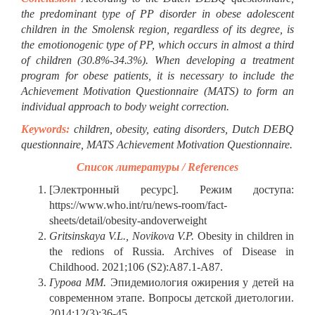
the predominant type of PP disorder in obese adolescent
children in the Smolensk region, regardless of its degree, is
the emotionogenic type of PP, which occurs in almost a third
of children (30.8%-34.3%). When developing a treatment
program for obese patients, it is necessary to include the
Achievement Motivation Questionnaire (MATS) to form an
individual approach to body weight correction.
Keywords:
children, obesity, eating disorders, Dutch DEBQ
questionnaire, MATS Achievement Motivation Questionnaire.
Список литературы / References
[Электронный ресурс]. Режим доступа:
https://www.who.int/ru/news-room/fact-
sheets/detail/obesity-andoverweight
Gritsinskaya V.L., Novikova V.P.
Obesity in children in
the redions of Russia. Archives of Disease in
Childhood. 2021;106 (S2):A87.1-A87.
Гурова
ММ
.
Эпидемиология ожирения у детей на
современном этапе. Вопросы детской диетологии.
2014;12(3):36-45.