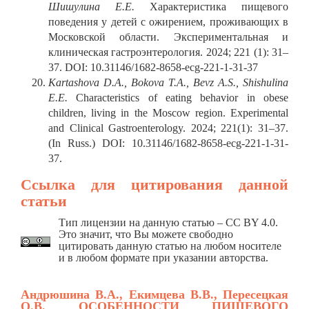
Шишулина Е.Е.
Характеристика пищевого
поведения у детей с ожирением, проживающих в
Московской области. Экспериментальная и
клиническая гастроэнтерология. 2024; 221 (1): 31–
37. DOI: 10.31146/1682-8658-ecg-221-1-31-37
Kartashova D.A., Bokova T.A., Bevz A.S., Shishulina
E.E.
Characteristics of eating behavior in obese
children, living in the Moscow region. Experimental
and Clinical Gastroenterology. 2024; 221(1): 31–37.
(In Russ.) DOI: 10.31146/1682-8658-ecg-221-1-31-
37.
Ссылка для цитирования данной
статьи
Тип лицензии на данную статью – CC BY 4.0.
Это значит, что Вы можете свободно
цитировать данную статью на любом носителе
и в любом формате при указании авторства.
Андрюшина В.А., Екимцева В.В., Пересецкая
О.В.
ОСОБЕННОСТИ ПИЩЕВОГО