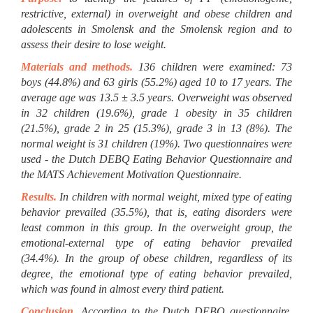
restrictive, external) in overweight and obese children and
adolescents in Smolensk and the Smolensk region and to
assess their desire to lose weight.
Materials and methods.
136 children were examined: 73
boys (44.8%) and 63 girls (55.2%) aged 10 to 17 years. The
average age was 13.5 ± 3.5 years. Overweight was observed
in 32 children (19.6%), grade 1 obesity in 35 children
(21.5%), grade 2 in 25 (15.3%), grade 3 in 13 (8%). The
normal weight is 31 children (19%). Two questionnaires were
used - the Dutch DEBQ Eating Behavior Questionnaire and
the MATS Achievement Motivation Questionnaire.
Results.
In children with normal weight, mixed type of eating
behavior prevailed (35.5%), that is, eating disorders were
least common in this group. In the overweight group, the
emotional-external type of eating behavior prevailed
(34.4%). In the group of obese children, regardless of its
degree, the emotional type of eating behavior prevailed,
which was found in almost every third patient.
Conclusion.
According to the Dutch DEBQ questionnaire,