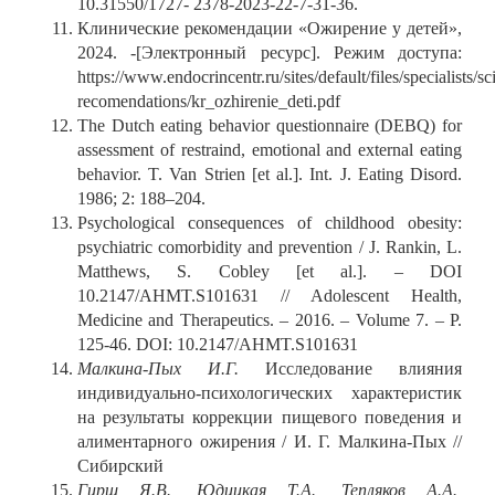
10.31550/1727- 2378-2023-22-7-31-36.
Клинические рекомендации «Ожирение у детей»,
2024. -[Электронный ресурс]. Режим доступа:
https://www.endocrincentr.ru/sites/default/files/specialists/sc
recomendations/kr_ozhirenie_deti.pdf
The Dutch eating behavior questionnaire (DEBQ) for
assessment of restraind, emotional and external eating
behavior. T. Van Strien [et al.]. Int. J. Eating Disord.
1986; 2: 188–204.
Psychological consequences of childhood obesity:
psychiatric comorbidity and prevention / J. Rankin, L.
Matthews, S. Cobley [et al.]. – DOI
10.2147/AHMT.S101631 // Adolescent Health,
Medicine and Therapeutics. – 2016. – Volume 7. – P.
125-46. DOI: 10.2147/AHMT.S101631
Малкина-Пых И.Г.
Исследование влияния
индивидуально-психологических характеристик
на результаты коррекции пищевого поведения и
алиментарного ожирения / И. Г. Малкина-Пых //
Сибирский
Гирш Я.В., Юдицкая Т.А., Тепляков А.А.,