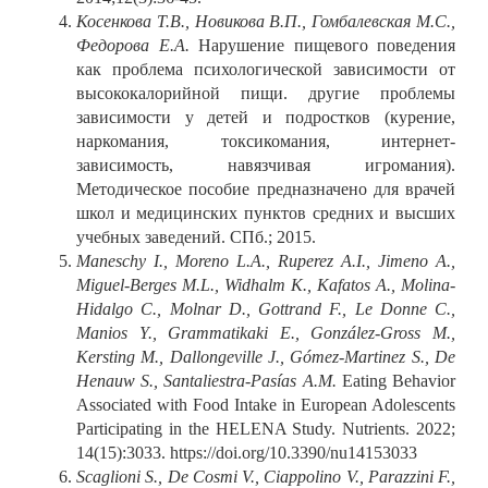
Косенкова Т.В., Новикова В.П., Гомбалевская М.С.,
Федорова Е.А.
Нарушение пищевого поведения
как проблема психологической зависимости от
высококалорийной пищи. другие проблемы
зависимости у детей и подростков (курение,
наркомания, токсикомания, интернет-
зависимость, навязчивая игромания).
Методическое пособие предназначено для врачей
школ и медицинских пунктов средних и высших
учебных заведений. СПб.; 2015.
Maneschy I., Moreno L.A., Ruperez A.I., Jimeno A.,
Miguel-Berges M.L., Widhalm K., Kafatos A., Molina-
Hidalgo C., Molnar D., Gottrand F., Le Donne C.,
Manios Y., Grammatikaki E., González-Gross M.,
Kersting M., Dallongeville J., Gómez-Martinez S., De
Henauw S., Santaliestra-Pasías A.M.
Eating Behavior
Associated with Food Intake in European Adolescents
Participating in the HELENA Study. Nutrients. 2022;
14(15):3033. https://doi.org/10.3390/nu14153033
Scaglioni S., De Cosmi V., Ciappolino V., Parazzini F.,