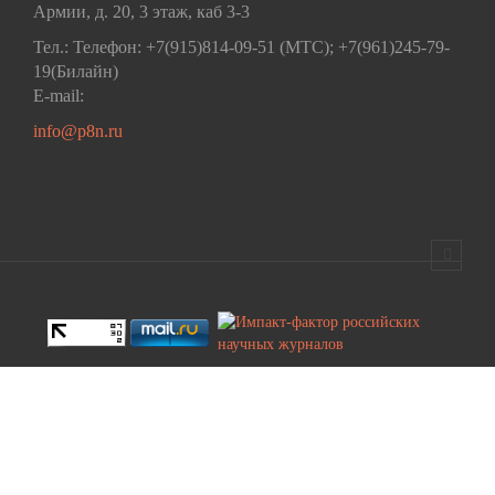
Армии, д. 20, 3 этаж, каб 3-3
Тел.: Телефон: +7(915)814-09-51 (МТС); +7(961)245-79-
19(Билайн)
E-mail:
info@p8n.ru