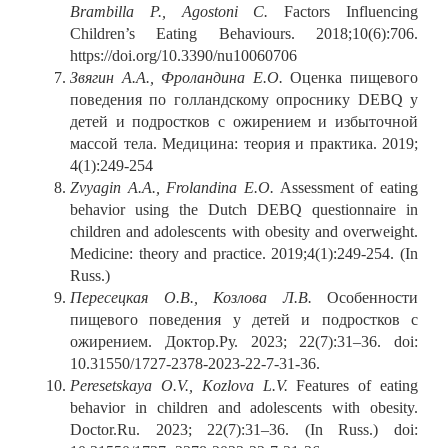
Brambilla P., Agostoni C.
Factors Influencing
Children’s Eating Behaviours. 2018;10(6):706.
https://doi.org/10.3390/nu10060706
Звягин А.А., Фроландина Е.О.
Оценка пищевого
поведения по голландскому опроснику DEBQ у
детей и подростков с ожирением и избыточной
массой тела. Медицина: теория и практика. 2019;
4(1):249-254
Zvyagin A.A., Frolandina E.O.
Assessment of eating
behavior using the Dutch DEBQ questionnaire in
children and adolescents with obesity and overweight.
Medicine: theory and practice. 2019;4(1):249-254. (In
Russ.)
Пересецкая О.В., Козлова Л.В.
Особенности
пищевого поведения у детей и подростков с
ожирением. Доктор.Ру. 2023; 22(7):31–36. doi:
10.31550/1727-2378-2023-22-7-31-36.
Peresetskaya O.V., Kozlova L.V.
Features of eating
behavior in children and adolescents with obesity.
Doctor.Ru. 2023; 22(7):31–36. (In Russ.) doi: