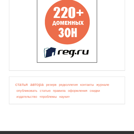
статья
автора
резерв
редколлегия
контакты
журнале
опубликовать
статью
правила
оформления
скидки
издательство
«проблемы
науки»