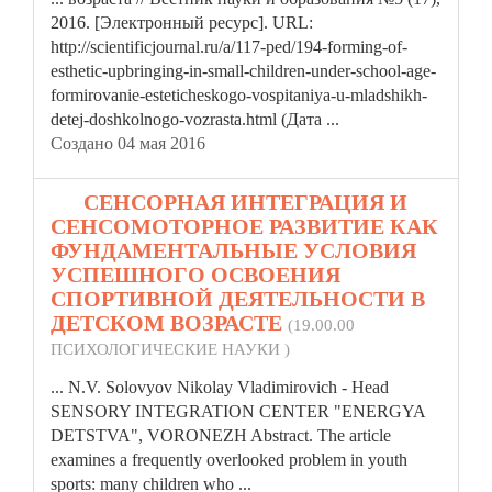
2016. [Электронный ресурс]. URL:
http://scientificjournal.ru/a/117-ped/194-forming-of-
esthetic-upbringing-in-small-
children
-under-school-age-
formirovanie-esteticheskogo-vospitaniya-u-mladshikh-
detej-doshkolnogo-vozrasta.html (Дата ...
Создано 04 мая 2016
14.
СЕНСОРНАЯ ИНТЕГРАЦИЯ И
СЕНСОМОТОРНОЕ РАЗВИТИЕ КАК
ФУНДАМЕНТАЛЬНЫЕ УСЛОВИЯ
УСПЕШНОГО ОСВОЕНИЯ
СПОРТИВНОЙ ДЕЯТЕЛЬНОСТИ В
ДЕТСКОМ ВОЗРАСТЕ
(19.00.00
ПСИХОЛОГИЧЕСКИЕ НАУКИ )
... N.V. Solovyov Nikolay Vladimirovich - Head
SENSORY INTEGRATION CENTER "ENERGYA
DETSTVA", VORONEZH Abstract. The article
examines a frequently overlooked problem in youth
sports: many
children
who ...