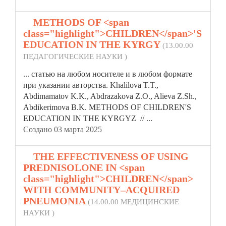
4.
METHODS OF <span
class="highlight">CHILDREN</span>'S
EDUCATION IN THE KYRGY
(13.00.00
ПЕДАГОГИЧЕСКИЕ НАУКИ )
... статью на любом носителе и в любом формате
при указании авторства. Khalilova T.T.,
Abdimamatov K.K., Abdrazakova Z.O., Alieva Z.Sh.,
Abdikerimova B.K. METHODS OF
CHILDREN
'S
EDUCATION IN THE KYRGYZ // ...
Создано 03 марта 2025
5.
THE EFFECTIVENESS OF USING
PREDNISOLONE IN <span
class="highlight">CHILDREN</span>
WITH COMMUNITY–ACQUIRED
PNEUMONIA
(14.00.00 МЕДИЦИНСКИЕ
НАУКИ )