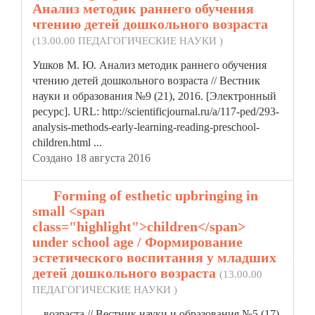
Анализ методик раннего обучения
чтению детей дошкольного возраста
(13.00.00 ПЕДАГОГИЧЕСКИЕ НАУКИ )
Ушков М. Ю. Анализ методик раннего обучения
чтению детей дошкольного возраста // Вестник
науки и образования №9 (21), 2016. [Электронный
ресурс]. URL: http://scientificjournal.ru/a/117-ped/293-
analysis-methods-early-learning-reading-preschool-
children
.html ...
Создано 18 августа 2016
13.
Forming of esthetic upbringing in
small <span
class="highlight">children</span>
under school age / Формирование
эстетического воспитания у младших
детей дошкольного возраста
(13.00.00
ПЕДАГОГИЧЕСКИЕ НАУКИ )
... возраста // Вестник науки и образования №5 (17),