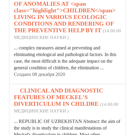
OF ANOMALIES AT <span
class="highlight">CHILDREN</span>
LIVING IN VARIOUS ECOLOGIC
CONDITIONS AND RENDERING OF
THE PREVENTIVE HELP BY IT
(14.00.00
МЕДИЦИНСКИЕ НАУКИ )
... complex measures aimed at preventing and
eliminating etiological and pathological factors. In this
case, the most difficult is the adequate impact on the
general condition of
children
, the elimination ...
Создано 08 декабря 2020
8.
CLINICAL AND DIAGNOSTIC
FEATURES OF MECKEL'S
DIVERTICULUM IN CHILDRE
(14.00.00
МЕДИЦИНСКИЕ НАУКИ )
... REPUBLIC OF UZBEKISTAN Abstract: the aim of
the study is to study the clinical manifestations of
Meckel's diverticulum in
children
. Most often,