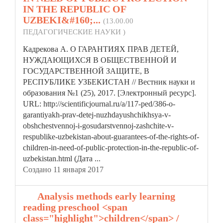
IN THE REPUBLIC OF
UZBEKI&#160;...
(13.00.00
ПЕДАГОГИЧЕСКИЕ НАУКИ )
Кадрекова А. О ГАРАНТИЯХ ПРАВ ДЕТЕЙ,
НУЖДАЮЩИХСЯ В ОБЩЕСТВЕННОЙ И
ГОСУДАРСТВЕННОЙ ЗАЩИТЕ, В
РЕСПУБЛИКЕ УЗБЕКИСТАН // Вестник науки и
образования №1 (25), 2017. [Электронный ресурс].
URL: http://scientificjournal.ru/a/117-ped/386-o-
garantiyakh-prav-detej-nuzhdayushchikhsya-v-
obshchestvennoj-i-gosudarstvennoj-zashchite-v-
respublike-uzbekistan-about-guarantees-of-the-rights-of-
children
-in-need-of-public-protection-in-the-republic-of-
uzbekistan.html (Дата ...
Создано 11 января 2017
12.
Analysis methods early learning
reading preschool <span
class="highlight">children</span> /