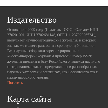
Издательство
Основано в 2009 году (Издатель - ООО «Олимп» КПП
370201001, ИНН 3702681148, ОГРН 1123702026524.),
выпускает научно-методические журналы, в которых
Вы так же можете разместить срочную публикацию.
Все научные сборники зарегистрированы в
«Роскомнадзоре»; журналам присвоен номер ISSN;
журналы внесены в базу Российского индекса научного
цитирования, а так же представлены в разнообразных
научных каталогах и рейтингах, как Российского так и
международного уровня.
Посетить
Карта сайта