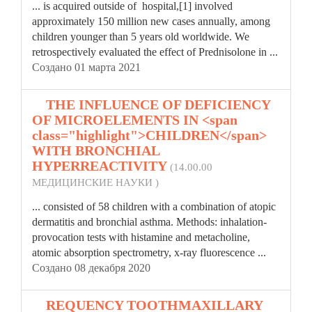
... is acquired outside of hospital,[1] involved
approximately 150 million new cases annually, among
children
younger than 5 years old worldwide. We
retrospectively evaluated the effect of Prednisolone in ...
Создано 01 марта 2021
6.
THE INFLUENCE OF DEFICIENCY
OF MICROELEMENTS IN <span
class="highlight">CHILDREN</span>
WITH BRONCHIAL
HYPERREACTIVITY
(14.00.00
МЕДИЦИНСКИЕ НАУКИ )
... consisted of 58
children
with a combination of atopic
dermatitis and bronchial asthma. Methods: inhalation-
provocation tests with histamine and metacholine,
atomic absorption spectrometry, x-ray fluorescence ...
Создано 08 декабря 2020
7.
REQUENCY TOOTHMAXILLARY