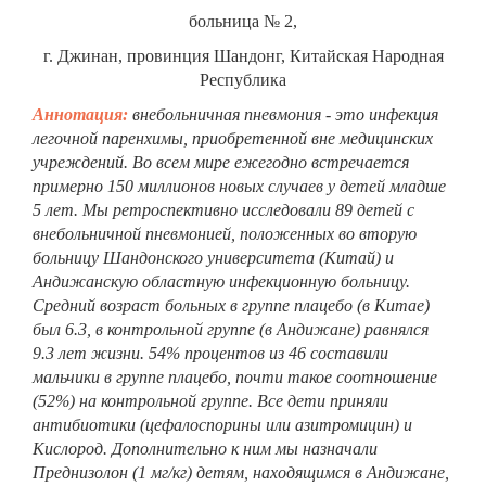
больница № 2,
г. Джинан, провинция Шандонг, Китайская Народная
Республика
Аннотация:
внебольничная пневмония - это инфекция
легочной паренхи
мы, приобретенной вне медицинских
учреждений. Во всем мире ежегодно встречается
примерно 150 миллионов новых случаев у детей младше
5 лет. Мы ретроспективно исследовали 89 детей с
внебольничной пневмонией, положенных во вторую
больницу Шандонского университета (Китай) и
Андижанскую областную инфекционную больницу.
Средний возраст больных в группе плацебо (в Китае)
был 6.3, в контрольной группе (в Андижане) равнялся
9.3 лет жизни. 54% процентов из 46 составили
мальчики в группе плацебо, почти такое соотношение
(52%) на контрольной группе. Все дети приняли
антибиотики (цефалоспорины или азитромицин) и
Кислород. Дополнительно к ним мы назначали
Преднизолон (1 мг/кг) детям, находящимся в Андижане,