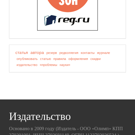
статья
автора
резерв
редколлегия
контакты
журнале
опубликовать
статью
правила
оформления
скидки
издательство
«проблемы
науки»
Издательство
Основано в 2009 году (Издатель - ООО «Олимп» КПП