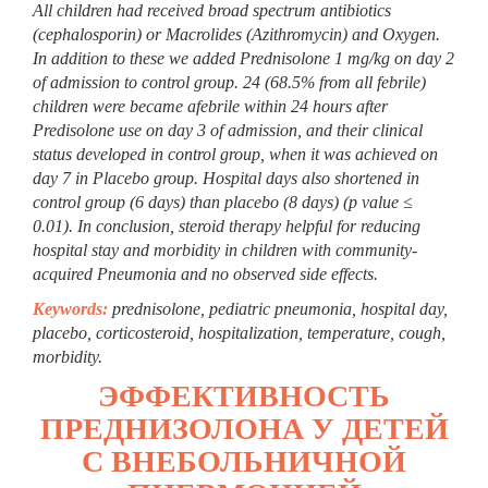
All children had received broad spectrum antibiotics
(cephalosporin) or Macrolides (Azithromycin) and Oxygen.
In addition to these we added Prednisolone 1 mg/kg on day 2
of admission to control group. 24 (68.5% from all febrile)
children were became afebrile within 24 hours after
Predisolone use on day 3 of admission, and their clinical
status developed in control group, when it was achieved on
day 7 in Placebo group. Hospital days also shortened in
control group (6 days) than placebo (8 days) (p value ≤
0.01). In conclusion, steroid therapy helpful for reducing
hospital stay and morbidity in children with community-
acquired Pneumonia and no observed side effects.
Keywords:
р
rednisolone, pediatric pneumonia, hospital day,
placebo, corticosteroid, hospitalization, temperature, cough,
morbidity.
ЭФФЕКТИВНОСТЬ
ПРЕДНИЗОЛОНА У ДЕТЕЙ
С ВНЕБОЛЬНИЧНОЙ