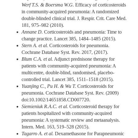
Werf T.S. & Boersma W.G.
Efficacy of corticosteroids
in community-acquired pneumonia: A randomized
double-blinded clinical trial. J. Respir. Crit. Care Med.
181, 975–982 (2010).
Annane D.
Corticosteroids and pneumonia: Time to
change practice. Lancet 385, 1484–1485 (2015).
Stern A. et al.
Corticosteroids for pneumonia.
Cochrane Database Syst. Rev. 2017, (2017).
Blum C.A. et al.
Adjunct prednisone therapy for
patients with community-acquired pneumonia: A
multicentre, double-blind, randomised, placebo-
controlled trial. Lancet 385, 1511–1518 (2015).
Yuanjing C., Pu H. & Wu T.
Corticosteroids for
pneumonia. Cochrane Database Syst. Rev. (2009)
doi:10.1002/14651858.CD007720.
Siemieniuk R.A.C. et al.
Corticosteroid therapy for
patients hospitalized with community-acquired
pneumonia: A systematic review and metaanalysis.
Intern. Med. 163, 519–528 (2015).
Tagarro A. et al.
Dexamethasone for Parapneumonic