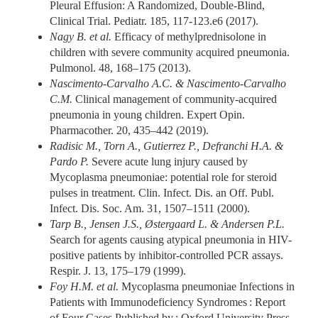
Pleural Effusion: A Randomized, Double-Blind,
Clinical Trial. Pediatr. 185, 117-123.e6 (2017).
Nagy B. et al.
Efficacy of methylprednisolone in
children with severe community acquired pneumonia.
Pulmonol. 48, 168–175 (2013).
Nascimento-Carvalho A.C. & Nascimento-Carvalho
C.M.
Clinical management of community-acquired
pneumonia in young children. Expert Opin.
Pharmacother. 20, 435–442 (2019).
Radisic M., Torn A., Gutierrez P., Defranchi H.A. &
Pardo P.
Severe acute lung injury caused by
Mycoplasma pneumoniae: potential role for steroid
pulses in treatment. Clin. Infect. Dis. an Off. Publ.
Infect. Dis. Soc. Am. 31, 1507–1511 (2000).
Tarp B., Jensen J.S., Østergaard L. & Andersen P.L.
Search for agents causing atypical pneumonia in HIV-
positive patients by inhibitor-controlled PCR assays.
Respir. J. 13, 175–179 (1999).
Foy H.M. et al.
Mycoplasma pneumoniae Infections in
Patients with Immunodeficiency Syndromes : Report
of Four Cases Published by : Oxford University Press