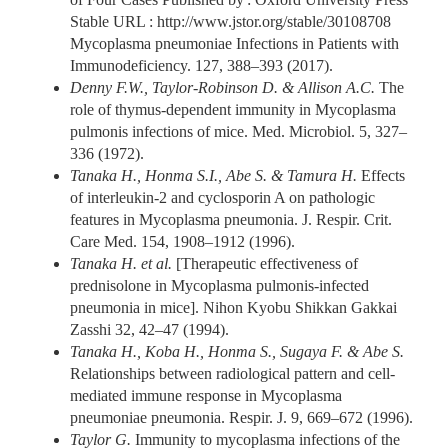
Stable URL : http://www.jstor.org/stable/30108708
Mycoplasma pneumoniae Infections in Patients with
Immunodeficiency. 127, 388–393 (2017).
Denny F.W., Taylor-Robinson D. & Allison A.C.
The
role of thymus-dependent immunity in Mycoplasma
pulmonis infections of mice. Med. Microbiol. 5, 327–
336 (1972).
Tanaka H., Honma S.I., Abe S. & Tamura H.
Effects
of interleukin-2 and cyclosporin A on pathologic
features in Mycoplasma pneumonia. J. Respir. Crit.
Care Med. 154, 1908–1912 (1996).
Tanaka H. et al.
[Therapeutic effectiveness of
prednisolone in Mycoplasma pulmonis-infected
pneumonia in mice]. Nihon Kyobu Shikkan Gakkai
Zasshi 32, 42–47 (1994).
Tanaka H., Koba H., Honma S., Sugaya F. & Abe S.
Relationships between radiological pattern and cell-
mediated immune response in Mycoplasma
pneumoniae pneumonia. Respir. J. 9, 669–672 (1996).
Taylor G.
Immunity to mycoplasma infections of the