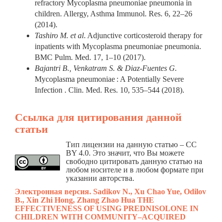
refractory Mycoplasma pneumoniae pneumonia in
children. Allergy, Asthma Immunol. Res. 6, 22–26
(2014).
Tashiro M. et al
. Adjunctive corticosteroid therapy for
inpatients with Mycoplasma pneumoniae pneumonia.
BMC Pulm. Med. 17, 1–10 (2017).
Bajantri B., Venkatram S. & Diaz-Fuentes G.
Mycoplasma pneumoniae : A Potentially Severe
Infection . Clin. Med. Res. 10, 535–544 (2018).
Ссылка для цитирования данной
статьи
Тип лицензии на данную статью – CC
BY 4.0. Это значит, что Вы можете
свободно цитировать данную статью на
любом носителе и в любом формате при
указании авторства.
Электронная версия. Sadikov N., Xu Chao Yue, Odilov
B., Xin Zhi Hong, Zhang Zhao Нua THE
EFFECTIVENESS OF USING PREDNISOLONE IN
CHILDREN WITH COMMUNITY–ACQUIRED