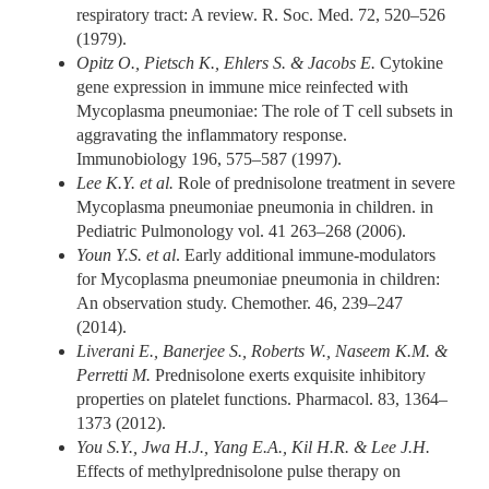
respiratory tract: A review. R. Soc. Med. 72, 520–526
(1979).
Opitz O., Pietsch K., Ehlers S. & Jacobs E.
Cytokine
gene expression in immune mice reinfected with
Mycoplasma pneumoniae: The role of T cell subsets in
aggravating the inflammatory response.
Immunobiology 196, 575–587 (1997).
Lee K.Y. et al.
Role of prednisolone treatment in severe
Mycoplasma pneumoniae pneumonia in children. in
Pediatric Pulmonology vol. 41 263–268 (2006).
Youn Y.S. et al
. Early additional immune-modulators
for Mycoplasma pneumoniae pneumonia in children:
An observation study. Chemother. 46, 239–247
(2014).
Liverani E., Banerjee S., Roberts W., Naseem K.M. &
Perretti M.
Prednisolone exerts exquisite inhibitory
properties on platelet functions. Pharmacol. 83, 1364–
1373 (2012).
You S.Y., Jwa H.J., Yang E.A., Kil H.R. & Lee J.H.
Effects of methylprednisolone pulse therapy on