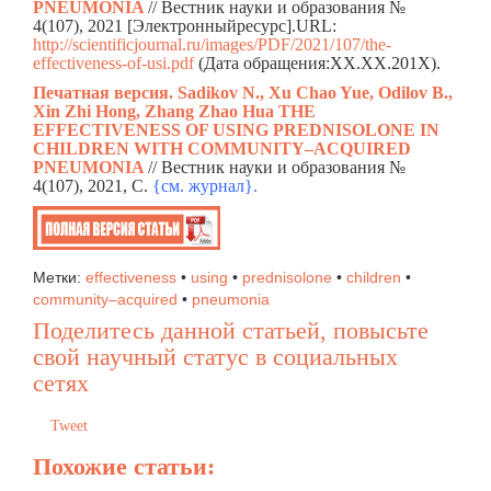
PNEUMONIA
// Вестник науки и образования №
4(107), 2021 [Электронныйресурс].URL:
http://scientificjournal.ru/images/PDF/2021/107/the-
effectiveness-of-usi.pdf
(Дата обращения:ХХ.ХХ.201Х).
Печатная версия. Sadikov N., Xu Chao Yue, Odilov B.,
Xin Zhi Hong, Zhang Zhao Нua THE
EFFECTIVENESS OF USING PREDNISOLONE IN
CHILDREN WITH COMMUNITY–ACQUIRED
PNEUMONIA
// Вестник науки и образования №
4(107), 2021, C.
{см. жур
н
ал}.
Метки:
effectiveness
•
using
•
prednisolone
•
children
•
community–acquired
•
pneumonia
Поделитесь данной статьей, повысьте
свой научный статус в социальных
сетях
Tweet
Похожие статьи: