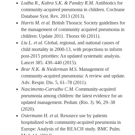
Lodha R., Kabra S.K. & Pandey R.M.
Antibiotics for
community-acquired pneumonia in children. Cochrane
Database Syst. Rev. 2013 (2013).
Harris M. et al.
British Thoracic Society guidelines for
the management of community acquired pneumonia in
children: Update 2011. Thorax 66 (2011).
Liu L. et al.
Global, regional, and national causes of
child mortality in 2000-13, with projections to inform
post-2015 priorities: An updated systematic analysis.
Lancet 385. 430–440 (2015).
Brar N.K. & Niederman M.S.
Management of
community-acquired pneumonia: A review and update.
Adv. Respir. Dis. 5, 61–78 (2011).
Nascimento-Carvalho C.M.
Community-acquired
pneumonia among children: the latest evidence for an
updated management. Pediatr. (Rio. J). 96, 29–38
(2020).
Ostermann H. et al.
Resource use by patients
hospitalized with community-acquired pneumonia in
Europe: Analysis of the REACH study. BMC Pulm.