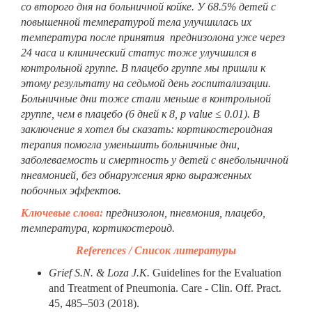
со второго дня на больничной койке. У 68.5% детей с
повышенной температурой тела улучшилась их
температура после принятия преднизолона уже через
24 часа и клинический статус тоже улучшился в
контрольной группе. В плацебо группе мы пришли к
этому результату на седьмой день госпитализации.
Больничные дни тоже стали меньше в контрольной
группе, чем в плацебо (6 дней к 8,
p
value
≤ 0.01). В
заключение я хотел бы сказать: кортикостероидная
терапия помогла уменьшить больничные дни,
заболеваемость и смертность у детей с внебольничной
пневмонией, без обнаружения ярко выраженных
побочных эффектов.
Ключевые слова:
преднизолон, пневмония, плацебо,
температура, кортикостероид.
References /
Список
литературы
Grief S.N. & Loza J.K.
Guidelines for the Evaluation
and Treatment of Pneumonia. Care - Clin. Off. Pract.
45, 485–503 (2018).