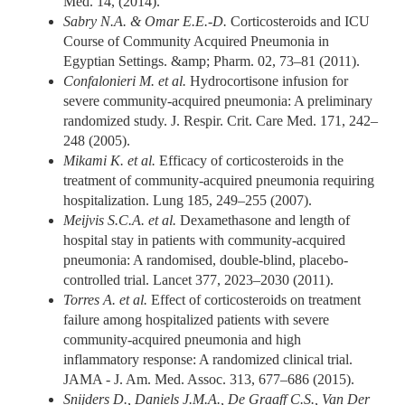
Med. 14, (2014).
Sabry N.A. & Omar E.E.-D.
Corticosteroids and ICU
Course of Community Acquired Pneumonia in
Egyptian Settings. &amp; Pharm. 02, 73–81 (2011).
Confalonieri M. et al.
Hydrocortisone infusion for
severe community-acquired pneumonia: A preliminary
randomized study. J. Respir. Crit. Care Med. 171, 242–
248 (2005).
Mikami K. et al.
Efficacy of corticosteroids in the
treatment of community-acquired pneumonia requiring
hospitalization. Lung 185, 249–255 (2007).
Meijvis S.C.A. et al.
Dexamethasone and length of
hospital stay in patients with community-acquired
pneumonia: A randomised, double-blind, placebo-
controlled trial. Lancet 377, 2023–2030 (2011).
Torres A. et al.
Effect of corticosteroids on treatment
failure among hospitalized patients with severe
community-acquired pneumonia and high
inflammatory response: A randomized clinical trial.
JAMA - J. Am. Med. Assoc. 313, 677–686 (2015).
Snijders D., Daniels J.M.A., De Graaff C.S., Van Der