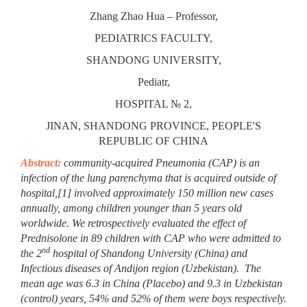
Zhang Zhao Hua – Professor,
PEDIATRICS FACULTY,
SHANDONG UNIVERSITY,
Pediatr,
HOSPITAL № 2,
JINAN, SHANDONG PROVINCE, PEOPLE'S
REPUBLIC OF CHINA
Abstract:
с
ommunity-acquired Pneumonia (CAP) is an
infection of the lung parenchyma that is acquired outside of
hospital,
[1]
involved approximately 150 million new cases
annually, among children younger than 5 years old
worldwide. We retrospectively evaluated the effect of
Prednisolone in 89 children with CAP who were admitted to
nd
the 2
hospital of Shandong University (China) and
Infectious diseases of Andijon region (Uzbekistan). The
mean age was 6.3 in China (Placebo) and 9.3 in Uzbekistan
(control) years, 54% and 52% of them were boys respectively.