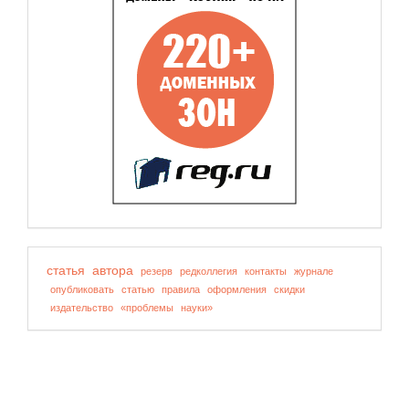
статья
автора
резерв
редколлегия
контакты
журнале
опубликовать
статью
правила
оформления
скидки
издательство
«проблемы
науки»