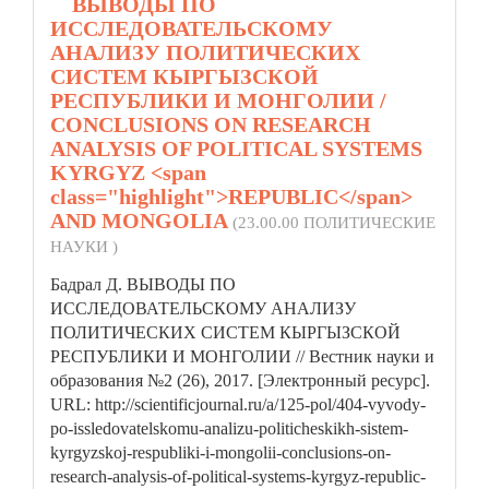
2.
ВЫВОДЫ ПО
ИССЛЕДОВАТЕЛЬСКОМУ
АНАЛИЗУ ПОЛИТИЧЕСКИХ
СИСТЕМ КЫРГЫЗСКОЙ
РЕСПУБЛИКИ И МОНГОЛИИ /
CONCLUSIONS ON RESEARCH
ANALYSIS OF POLITICAL SYSTEMS
KYRGYZ <span
class="highlight">REPUBLIC</span>
AND MONGOLIA
(23.00.00 ПОЛИТИЧЕСКИЕ
НАУКИ )
Бадрал Д. ВЫВОДЫ ПО
ИССЛЕДОВАТЕЛЬСКОМУ АНАЛИЗУ
ПОЛИТИЧЕСКИХ СИСТЕМ КЫРГЫЗСКОЙ
РЕСПУБЛИКИ И МОНГОЛИИ // Вестник науки и
образования №2 (26), 2017. [Электронный ресурс].
URL: http://scientificjournal.ru/a/125-pol/404-vyvody-
po-issledovatelskomu-analizu-politicheskikh-sistem-
kyrgyzskoj-respubliki-i-mongolii-conclusions-on-
research-analysis-of-political-systems-kyrgyz-
republic
-