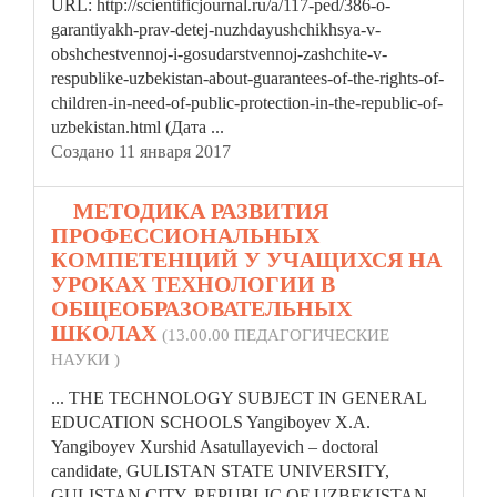
URL: http://scientificjournal.ru/a/117-ped/386-o-
garantiyakh-prav-detej-nuzhdayushchikhsya-v-
obshchestvennoj-i-gosudarstvennoj-zashchite-v-
respublike-uzbekistan-about-guarantees-of-the-rights-of-
children-in-need-of-public-protection-in-the-
republic
-of-
uzbekistan.html (Дата ...
Создано 11 января 2017
4.
МЕТОДИКА РАЗВИТИЯ
ПРОФЕССИОНАЛЬНЫХ
КОМПЕТЕНЦИЙ У УЧАЩИХСЯ НА
УРОКАХ ТЕХНОЛОГИИ В
ОБЩЕОБРАЗОВАТЕЛЬНЫХ
ШКОЛАХ
(13.00.00 ПЕДАГОГИЧЕСКИЕ
НАУКИ )
... THE TECHNOLOGY SUBJECT IN GENERAL
EDUCATION SCHOOLS Yangiboyev Х.А.
Yangiboyev Xurshid Asatullayevich – doctoral
candidate, GULISTAN STATE UNIVERSITY,
GULISTAN CITY,
REPUBLIC
OF UZBEKISTAN