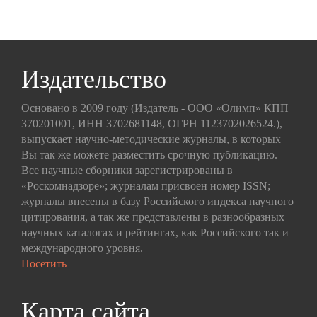
Издательство
Основано в 2009 году (Издатель - ООО «Олимп» КПП
370201001, ИНН 3702681148, ОГРН 1123702026524.),
выпускает научно-методические журналы, в которых
Вы так же можете разместить срочную публикацию.
Все научные сборники зарегистрированы в
«Роскомнадзоре»; журналам присвоен номер ISSN;
журналы внесены в базу Российского индекса научного
цитирования, а так же представлены в разнообразных
научных каталогах и рейтингах, как Российского так и
международного уровня.
Посетить
Карта сайта