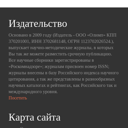
Издательство
Основано в 2009 году (Издатель - ООО «Олимп» КПП
370201001, ИНН 3702681148, ОГРН 1123702026524.),
выпускает научно-методические журналы, в которых
Вы так же можете разместить срочную публикацию.
Все научные сборники зарегистрированы в
«Роскомнадзоре»; журналам присвоен номер ISSN;
журналы внесены в базу Российского индекса научного
цитирования, а так же представлены в разнообразных
научных каталогах и рейтингах, как Российского так и
международного уровня.
Посетить
Карта сайта