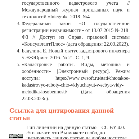
государственного кадастрового учета //
Международный журнал прикладных наук и
технологий «Integral». 2018. №4.
Федеральный закон «О государственной
регистрации недвижимости» от 13.07.2015 № 218-
ФЗ // Доступ из Справ. правовой системы
«КонсультантПлюс» (дата обращения: 22.03.2023).
Бадулина Е. Новый статус кадастрового инженера
// ЭЖЮрист. 2016. № 21. С. 1, 9.
«Кадастровые работы. Виды, методика и
особенности» [Электронный ресурс]. Режим
доступа: https://www.zwsoft.ru/stati/chtotakoe-
kadastrovye-raboty-chto-vklyuchayut-v-sebya-vidy-
metodika-iosobennosti/ (Дата обращения
22.03.2023г).
Ссылка для цитирования данной
статьи
Тип лицензии на данную статью – CC BY 4.0.
Это значит, что Вы можете свободно
цитировать данную статью на любом носителе