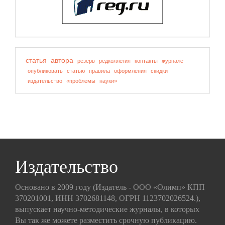
статья
автора
резерв
редколлегия
контакты
журнале
опубликовать
статью
правила
оформления
скидки
издательство
«проблемы
науки»
Издательство
Основано в 2009 году (Издатель - ООО «Олимп» КПП
370201001, ИНН 3702681148, ОГРН 1123702026524.),
выпускает научно-методические журналы, в которых
Вы так же можете разместить срочную публикацию.