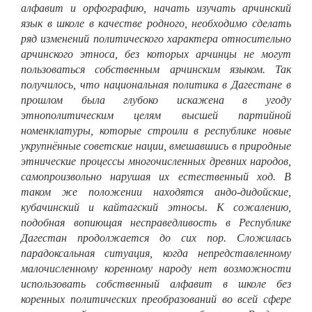
алфавит и орфографию, начать изучать арчинский
язык в школе в качестве родного, необходимо сделать
ряд изменений политического характера относительно
арчинского этноса, без которых арчинцы не могут
пользоваться собственным арчинским языком. Так
получилось, что национальная политика в Дагестане в
прошлом была глубоко искажена в угоду
этнополитическим целям высшей партийной
номенклатуры, которые строили в республике новые
укрупнённые советские нации, вмешавшись в природные
этнические процессы многочисленных древних народов,
самопроизвольно нарушая их естественный ход. В
таком же положении находятся андо-дидойские,
кубачинский и кайтагский этносы. К сожалению,
подобная вопиющая несправедливость в Республике
Дагестан продолжается до сих пор. Сложилась
парадоксальная ситуация, когда непредставленному
малочисленному коренному народу нет возможности
использовать собственный алфавит в школе без
коренных политических преобразований во всей сфере