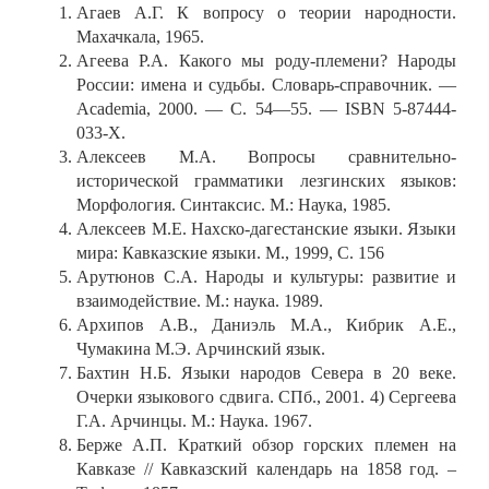
Агаев А.Г. К вопросу о теории народности.
Махачкала, 1965.
Агеева Р.А. Какого мы роду-племени? Народы
России: имена и судьбы. Словарь-справочник. —
Academia, 2000. — С. 54—55. — ISBN 5-87444-
033-X.
Алексеев М.А. Вопросы сравнительно-
исторической грамматики лезгинских языков:
Морфология. Синтаксис. М.: Наука, 1985.
Алексеев М.Е. Нахско-дагестанские языки. Языки
мира: Кавказские языки. М., 1999, С. 156
Арутюнов С.А. Народы и культуры: развитие и
взаимодействие. М.: наука. 1989.
Архипов А.В., Даниэль М.А., Кибрик А.Е.,
Чумакина М.Э. Арчинский язык.
Бахтин Н.Б. Языки народов Севера в 20 веке.
Очерки языкового сдвига. СПб., 2001. 4) Сергеева
Г.А. Арчинцы. М.: Наука. 1967.
Берже А.П. Краткий обзор горских племен на
Кавказе // Кавказский календарь на 1858 год. –