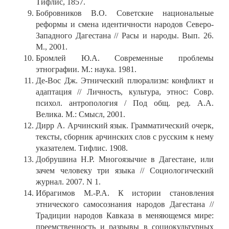
Тифлис, 1857.
Бобровников В.О. Советские национальные
реформы и смена идентичности народов Северо-
Западного Дагестана // Расы и народы. Вып. 26.
М., 2001.
Бромлей Ю.А. Современные проблемы
этнографии. М.: наука. 1981.
Де-Вос Дж. Этнический плюрализм: конфликт и
адаптация // Личность, культура, этнос: Совр.
психол. антропология / Под общ. ред. А.А.
Велика. М.: Смысл, 2001.
Дирр А. Арчинский язык. Грамматический очерк,
тексты, сборник арчинских слов с русским к нему
указателем. Тифлис. 1908.
Добрушина Н.Р. Многоязычие в Дагестане, или
зачем человеку три языка // Социологический
журнал. 2007. N 1.
Ибрагимов М.-Р.А. К истории становления
этнического самосознания народов Дагестана //
Традиции народов Кавказа в меняющемся мире:
преемственность и разрывы в социокультурных