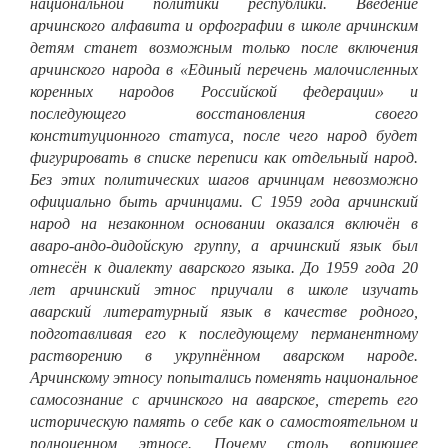
национальной политики республики. Введение
арчинского алфавита и орфографии в школе арчинским
детям станет возможным только после включения
арчинского народа в «Единый перечень малочисленных
коренных народов Российской федерации» и
последующего восстановления своего
конституционного статуса, после чего народ будет
фигурировать в списке переписи как отдельный народ.
Без этих политических шагов арчинцам невозможно
официально быть арчинцами. С 1959 года арчинский
народ на незаконном основании оказался включён в
аваро-андо-дидойскую группу, а арчинский язык был
отнесён к диалекту аварского языка. До 1959 года 20
лет арчинский этнос приучали в школе изучать
аварский литературный язык в качестве родного,
подготавливая его к последующему перманентному
растворению в укрупнённом аварском народе.
Арчинскому этносу попытались поменять национальное
самосознание с арчинского на аварское, стереть его
историческую память о себе как о самостоятельном и
полноценном этносе. Почему столь вопиющее