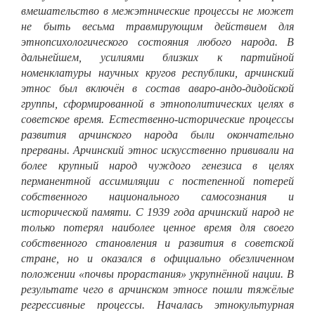
вмешательство в межэтнические процессы не может
не быть весьма травмирующим действием для
этнопсихологического состояния любого народа. В
дальнейшем, усилиями близких к партийной
номенклатуры научных кругов республики, арчинский
этнос был включён в состав аваро-андо-дидойской
группы, сформированной в этнополитических целях в
советское время. Естественно-исторические процессы
развития арчинского народа были окончательно
прерваны. Арчинский этнос искусственно прививали на
более крупный народ чуждого генезиса в целях
перманентной ассимиляции с постепенной потерей
собственного национального самосознания и
исторической памяти. С 1939 года арчинский народ не
только потерял наиболее ценное время для своего
собственного становления и развития в советской
стране, но и оказался в официально обезличенном
положении «почвы прорастания» укрупнённой нации. В
результате чего в арчинском этносе пошли тяжёлые
регрессивные процессы. Началась этнокультурная