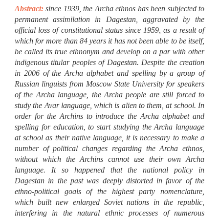
Abstract:
since 1939, the Archa ethnos has been subjected to permanent assimilation in Dagestan, aggravated by the official loss of constitutional status since 1959, as a result of which for more than 84 years it has not been able to be itself, be called its true ethnonym and develop on a par with other indigenous titular peoples of Dagestan. Despite the creation in 2006 of the Archa alphabet and spelling by a group of Russian linguists from Moscow State University for speakers of the Archa language, the Archa people are still forced to study the Avar language, which is alien to them, at school. In order for the Archins to introduce the Archa alphabet and spelling for education, to start studying the Archa language at school as their native language, it is necessary to make a number of political changes regarding the Archa ethnos, without which the Archins cannot use their own Archa language. It so happened that the national policy in Dagestan in the past was deeply distorted in favor of the ethno-political goals of the highest party nomenclature, which built new enlarged Soviet nations in the republic, interfering in the natural ethnic processes of numerous ancient peoples, spontaneously violating their natural course. The Ando-Dido, Kubachi and Kaitag ethnic groups are in the same position. Unfortunately, such flagrant injustice in the Republic of Dagestan continues to this day. Paradoxical situation has arisen when an unrepresented, small indigenous people does not have the opportunity to use their own alphabet in school without fundamental political changes in the entire sphere of the national policy of the republic. The introduction of the Archa alphabet and spelling at school to Archa children will become possible only after the inclusion of the Archa people in the «Unified List of Small Indigenous Peoples of the Russian Federation» and the subsequent restoration of their constitutional status, after which the people will appear in the census list as a separate people. Without these political steps, it is impossible for the Archins to officially be Archins. Since 1959, the Archa people were illegally included in the Avar-Ando-Dido group, and the Archa language was classified as a dialect of the Avar language. Until 1959, for 20 years, the Archa ethnos was taught at school to study the Avar literary language as a native language, preparing it for the subsequent permanent dissolution in the enlarged Avar people. They tried to change the national identity of the Archa ethnic group from Archa to Avar, to erase its historical memory of itself as an independent and full-fledged ethnic group. Why such a blatant violation of the constitutional rights of the small indigenous Archa people became possible in Soviet Dagestan and what are the chances of adjusting the national policy towards unrepresented indigenous peoples in modern Dagestan is discussed in this article. It is impossible to circumvent international norms that protect the rights of national minorities in the world. On May 5, 2013, the 2008 Optional Protocol to the International Covenant on Economic, Social and Cultural Rights entered into force, establishing a procedure for considering individual or collective complaints of violations of the rights of national minorities by participating States. International acts of «soft law» aimed at revealing the legal content of cultural human rights were developed and adopted: the UNESCO Universal Declaration on Cultural Diversity of November 2, 2001 and the Friborg Declaration on Cultural Rights of 2007. The Russian Federation has signed international documents that oblige to accept appropriate measures designed to create favorable conditions for persons belonging to certain ethnic minorities to study their history, traditions, language and culture. In the Russian Federation, the international rights of peoples and ethnic groups inhabiting a large country are observed at the proper level. The only exception is the Republic of Dagestan, where a deeply distorted ethno-political situation has developed since the post-war Soviet period. Distortions in the national policy of Dagestan are associated with the illegal actions of the party leadership of the Dagestan ASSR in the formation of enlarged ethnic groups of the republic due to the infringement of the ethnic rights of small indigenous peoples, which, according to the all-Union census of 1926, were officially recorded as separate ethnic groups, which include Archa, Ando-Dido, Kubachi and Kaitag ethnic groups. The Archa ethnos, which is discussed in this article, is subjected to ethnic infringement much earlier than all other unrepresented peoples, and therefore its position in the republic is the most difficult. In 1939, the highest political power was completely replaced in the Dagestan ASSR. By a decree from above, the Archins were introduced to teaching the Avar (Khunzakh) language, which was alien to them, as their «native» language at school. At the same time, according to their genesis, the Archins are a Lezghin ethnic branch, which turned out to be at the greatest geographical distance from a closely related cultural and historical area. Until the middle of the 20th century, the Archins dominated the Lak ethnos most of all as their closest neighbor. There was a healthy cultural and everyday communication between the Archa and Lak peoples without any attempts of ethnic assimilation of the small Archins by the more numerous Laks. However, since 1939, the Archins were rudely cut off all the established cultural and historical ties with the Lak people and forcibly tied to the Avar (Khunzakh) language and ethnic group. Such unlawful interference in interethnic processes cannot but be a very traumatic action for the ethno-psychological state of any people. Later, through the efforts of scientific circles of the republic close to the party nomenclature, the Archa ethnic group was included in the Avaro-Ando-Dido group, formed for ethno-political purposes in the Soviet era. The natural-historical processes of development of the Archa people were finally interrupted. The Archa ethnic group was artificially grafted onto a larger people of an alien genesis for the purpose of permanent assimilation with the gradual loss of their own national identity and historical memory. Since 1939, the people of Archa not only lost the most valuable time for their own formation and development in the Soviet country, but also found themselves in an officially impersonal position of the «germination soil» of an enlarged nation. As a result, severe regressive processes began in the Archa ethnos. Ethnocultural degradation began. As a result of such experiments, the Archa people found themselves in a state of deep ethnic decline. For 84 years, the people of Archa had no economic benefit or other preferences in the republic from such an unfair position. With the exception of isolated cases of promotion of individual representatives of the Archins in various areas. However, the overall scale of the damage inflicted on the Archa ethnic group is in no way comparable with the success of individual representatives of the Archins, who selectively opened the career ladder in Dagestan only as representatives of the enlarged people, but not as Archins. The crime against the Archa people, as well as other unrepresented indigenous peoples of the Soviet autonomy, was formally framed by the «good» intentions of the highest political republican power. More fifteen unrepresented indigenous peoples of Soviet Dagestan found themselves in the same situation. The violation of the constitutional provision in relation to the Archa and other small indigenous ethnic groups of the republic, which went absolutely with impunity for the leadership of the DASSR and remained without the attention of Moscow, later became the beginning of an increase, like a snowball, of numerous other violations in relation to law and order, when the laws of the RSFSR first, and then the Russian Federation, were gradually replaced by rules in the interests of the political establishment, which continued until 2018. Despite the ongoing positive changes in the Republic of Dagestan since 2018, however, there is no positive dynamics in the current national policy of the republic. The problem can be resolved at the level of the supreme political power of Dagestan, if this power is willing to restore the violated constitutional rights of these peoples. Otherwise, there is an urgent need to cancel the unfair provision of the 3rd paragraph 1 of Article 1 of the Federal Law of April 30, 1999 No. 82 FZ «On Guarantees of the Rights of Indigenous Minorities of the Russian Federation» (Federal Law No. 82 FZ), which made the solution of the national question in Dagestan is the exclusive prerogative of the head of the highest executive body of the Republic of Dagestan, which leads to complete dependence on this issue on the subjective opinion of the head of the republic, his specific desire or unwillingness to act in the interests of the disadvantaged unrepresented peoples of the republic. The subjective approach of the head of the republic in 1999-2000 to this issue was already manifested, for example, in the adoption of a resolution by the State Council of the Republic of Dagestan dated October 18, 2000 № 191 the definition of «small», while truly small indigenous peoples, such as the Archins, Ando-Dido peoples, Kaitags, Kubachins, were left out of the «List». Currently, there is an acute problem of correcting all violations committed in the past in the national policy of the republic. The unique small ethnic groups of Dagestan should become an adornment of the republic, and not be assimilated and dissolved in favor of the narrowly selfish desires of certain ethnopolitical circles of the republic. The Archa ethnos deserves to be called «Archa», to study its native Archa language at school, to use the Archa written language, to be restored as an Archa eth