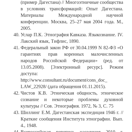
(пример Дагестана) // Многоэтничные сообщества
в условиях трансформаций: Опыт Дагестана.
Материалы Международной научной
конференции. Москва, 25–27 мая 2004 года. М.,
2005.
Услар П.К. Этнография Кавказа. Языкознание. IV.
Лакский язык, Тифлис, 1890.
Федеральный закон РФ от 30.04.1999 N 82-ФЗ «О
гарантиях прав коренных малочисленных
народов Российской Федерации» (ред. от
13.05.2008). [Электронный ресурс]. Режим
доступа:
http://www.consultant.ru/document/cons_doc_
LAW_22928/ (дата обращения 01.11.2015).
Чистов К.В. Этническая общность, этническое
сознание и некоторые проблемы духовной
культуры // Сов. Этнография. 1972, № 3, С. 75
Шиллинг Е.М. Дагестанская экспедиция 1946 г. //
Краткие сообщения Института этнографии. Вып.
4., 1948.
Всероссийская перепись населения 2010 г.