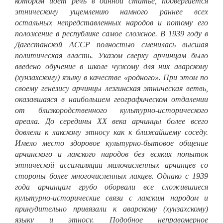
котором идёт речь в данной статье, подвергается
этническому ущемлению намного раннее всех
остальных непредставленных народов и потому его
положение в республике самое сложное. В 1939 году в
Дагестанской АССР полностью сменилась высшая
политическая власть. Указом сверху арчинцам было
введено обучение в школе чужому для них аварскому
(хунзахскому) языку в качестве «родного». При этом по
своему генезису арчинцы лезгинская этническая ветвь,
оказавшаяся в наибольшем географическом отдалении
от близкородственного культурно-исторического
ареала. До середины XX века арчинцы более всего
довлели к лакскому этносу как к ближайшему соседу.
Имело место здоровое культурно-бытовое общение
арчинского и лакского народов без всяких попыток
этнической ассимиляции малочисленных арчинцев со
стороны более многочисленных лакцев. Однако с 1939
года арчинцам грубо оборвали все сложившиеся
культурно-исторические связи с лакским народом и
принудительно привязали к аварскому (хунзахскому)
языку и этносу. Подобное неправомерное