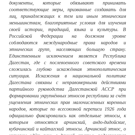
документы, которые обязывают принимать
соответствующие меры, призванные создавать для
лиц, принадлежащих к тем или иным этническим
меньшинствам, благоприятные условия для изучения
своей истории, традиций, языка и культуры. В
Российской Федерации на должном уровне
соблюдаются международные права народов и
этнических групп, населяющих большую страну.
Единственным исключением является Республика
Дагестан, где с послевоенного советского времени
сложилась глубоко искажённая этнополитическая
ситуация. Искажения в национальной политике
Дагестана связаны с неправомерными действиями
партийного руководства Дагестанской АССР при
формировании укрупнённых этносов республики за счёт
ущемления этнических прав малочисленных коренных
народов, которые по всесоюзной переписи 1926 года
официально фиксировались как отдельные этносы, к
которым относятся арчинский, андо-дидойские,
кубачинский и кайтагский этносы. Арчинский этнос, о