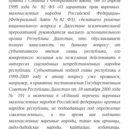
пункта 1 Статьи 1 Федерального закона от 30 апреля
1999 года № 82 ФЗ «О гарантиях прав коренных
малочисленных народов Российской Федерации»
(Федеральный Закон №82 ФЗ), сделавшего решение
национального вопроса в Дагестане исключительной
прерогативой руководителя высшего исполнительного
органа Республики Дагестан, что обуславливает
полную зависимость по данному вопросу от
субъективного мнения главы республики, его
конкретного желания или нежелания действовать в
интересах ущемлённых непредставленных народов
республики. Субъективный подход главы республики в
1999-2000 году к этому вопросу уже проявился,
например, в принятии постановления Государственным
Советом Республики Дагестан от 18 октября 2000 года
№ 191 о включении в «Единый перечень коренных
малочисленных народов Российской федерации» крупных
народов республики, не подпадающих под определение
«малочисленных», в то время как подлинно
малочисленные коренные народы, такие как арчинцы,
андо-дидойские народы, кайтагцы, кубачинцы,