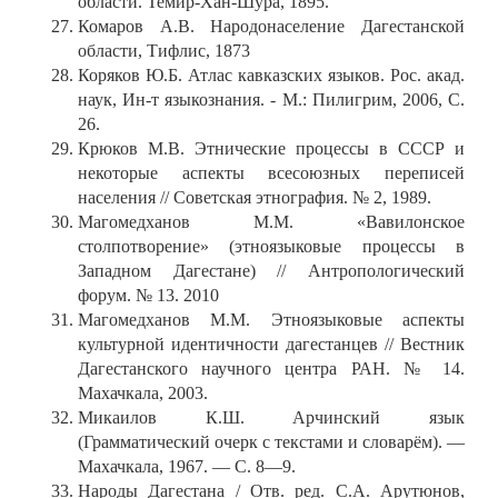
области. Темир-Хан-Шура, 1895.
Комаров А.В. Народонаселение Дагестанской
области, Тифлис, 1873
Коряков Ю.Б. Атлас кавказских языков. Рос. акад.
наук, Ин-т языкознания. - М.: Пилигрим, 2006, С.
26.
Крюков М.В. Этнические процессы в СССР и
некоторые аспекты всесоюзных переписей
населения // Советская этнография. № 2, 1989.
Магомедханов М.М. «Вавилонское
столпотворение» (этноязыковые процессы в
Западном Дагестане) // Антропологический
форум. № 13. 2010
Магомедханов М.М. Этноязыковые аспекты
культурной идентичности дагестанцев // Вестник
Дагестанского научного центра РАН. № 14.
Махачкала, 2003.
Микаилов К.Ш. Арчинский язык
(Грамматический очерк с текстами и словарём). —
Махачкала, 1967. — С. 8—9.
Народы Дагестана / Отв. ред. С.А. Арутюнов,