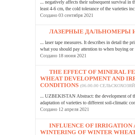
... negatively affects their subsequent survival i
least 4-6 cm, the cold tolerance of the
varieties
incr
Создано 03 сентября 2021
13.
ЛАЗЕРНЫЕ ДАЛЬНОМЕРЫ 
... laser tape measures. It describes in detail the p
what you should pay attention to when buying or u
Создано 18 июня 2021
14.
THE EFFECT OF MINERAL F
WHEAT DEVELOPMENT AND IRR
CONDITIONS
(06.00.00 СЕЛЬСКОХОЗ
... UZBEKISTAN Abstract: the development of the
adaptation of
varieties
to different soil-climatic co
Создано 12 апреля 2021
15.
INFLUENCE OF IRRIGATION
WINTERING OF WINTER WHEA