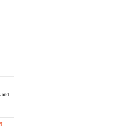
s and
И