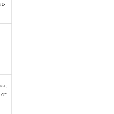
 to
КИ )
 OF