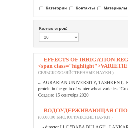
Категории
Контакты
Материалы
Кол-во строк:
1.
EFFECTS OF IRRIGATION RE
<span class="highlight">VARIE
СЕЛЬСКОХОЗЯЙСТВЕННЫЕ НАУКИ )
... AGRARIAN UNIVERSITY, TASHKENT, REPUBL
protein in the grain of winter wheat
varieties
“Grom
Создано 15 сентября 2020
2.
ВОДОУДЕРЖИВАЮЩАЯ СПО
(03.00.00 БИОЛОГИЧЕСКИЕ НАУКИ )
... - director LLC "BABA BULAGI", LANKAR