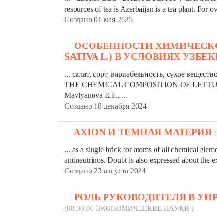
resources of tea is Azerbaijan is a tea plant. For 
Создано 01 мая 2025
3.
ОСОБЕННОСТИ ХИМИЧЕСКОГ
SATIVA L.) В УСЛОВИЯХ УЗБ
... салат, сорт, вариабельность, сухое веще
THE CHEMICAL COMPOSITION OF LETTUC
Mavlyanova R.F., ...
Создано 18 декабря 2024
4.
AXION И ТЕМНАЯ МАТЕРИЯ
... as a single brick for atoms of all chemical ele
antineutrinos. Doubt is also expressed about the exi
Создано 23 августа 2024
5.
РОЛЬ РУКОВОДИТЕЛЯ В У
(08.00.00 ЭКОНОМИЧЕСКИЕ НАУКИ )