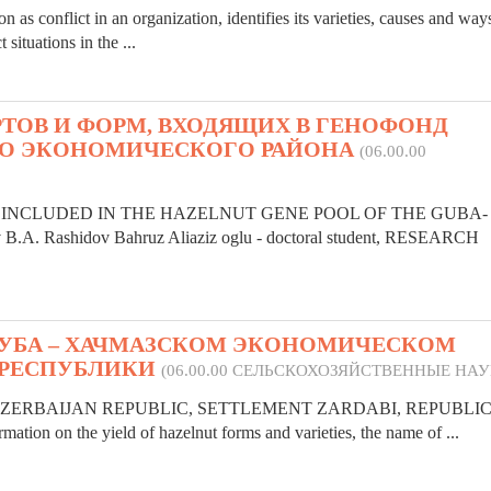
n as conflict in an organization, identifies its
varieties
, causes and ways
 situations in the ...
РТОВ И ФОРМ, ВХОДЯЩИХ В ГЕНОФОНД
ГО ЭКОНОМИЧЕСКОГО РАЙОНА
(06.00.00
INCLUDED IN THE HAZELNUT GENE POOL OF THE GUBA-
ashidov Bahruz Aliaziz oglu - doctoral student, RESEARCH
УБА – ХАЧМАЗСКОМ ЭКОНОМИЧЕСКОМ
 РЕСПУБЛИКИ
(06.00.00 СЕЛЬСКОХОЗЯЙСТВЕННЫЕ НАУ
 AZERBAIJAN REPUBLIC, SETTLEMENT ZARDABI, REPUBLIC
mation on the yield of hazelnut forms and
varieties
, the name of ...