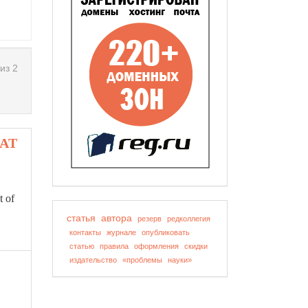
из 2
EAT
 of
статья
автора
резерв
редколлегия
контакты
журнале
опубликовать
статью
правила
оформления
скидки
издательство
«проблемы
науки»