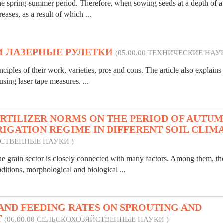
n the spring-summer period. Therefore, when sowing seeds at a depth of a
eases, as a result of which ...
И ЛАЗЕРНЫЕ РУЛЕТКИ
(05.00.00 ТЕХНИЧЕСКИЕ НАУ
rinciples of their work,
varieties
, pros and cons. The article also explains
sing laser tape measures. ...
ERTILIZER NORMS ON THE PERIOD OF AUTU
IGATION REGIME IN DIFFERENT SOIL CLIM
ЯЙСТВЕННЫЕ НАУКИ )
 grain sector is closely connected with many factors. Among them, th
nditions, morphological and biological ...
 AND FEEDING RATES ON SPROUTING AND
T
(06.00.00 СЕЛЬСКОХОЗЯЙСТВЕННЫЕ НАУКИ )