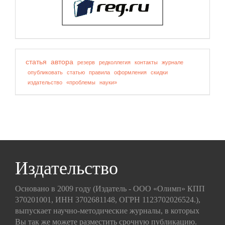
статья
автора
резерв
редколлегия
контакты
журнале
опубликовать
статью
правила
оформления
скидки
издательство
«проблемы
науки»
Издательство
Основано в 2009 году (Издатель - ООО «Олимп» КПП
370201001, ИНН 3702681148, ОГРН 1123702026524.),
выпускает научно-методические журналы, в которых
Вы так же можете разместить срочную публикацию.