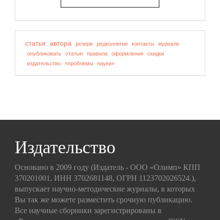
статья
автора
резерв
редколлегия
контакты
журнале
опубликовать
статью
правила
оформления
скидки
издательство
«проблемы
науки»
Издательство
Основано в 2009 году (Издатель - ООО «Олимп» КПП
370201001, ИНН 3702681148, ОГРН 1123702026524.),
выпускает научно-методические журналы, в которых
Вы так же можете разместить срочную публикацию.
Все научные сборники зарегистрированы в