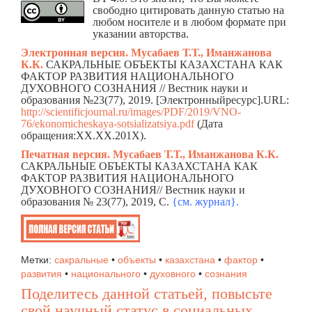
свободно цитировать данную статью на
любом носителе и в любом формате при
указании авторства.
Электронная версия.
Мусабаев Т.Т., Иманжанова
К.К.
САКРАЛЬНЫЕ ОБЪЕКТЫ КАЗАХСТАНА КАК
ФАКТОР РАЗВИТИЯ НАЦИОНАЛЬНОГО
ДУХОВНОГО СОЗНАНИЯ // Вестник науки и
образования №23(77), 2019. [Электронныйресурс].URL:
http://scientificjournal.ru/images/PDF/2019/VNO-
76/ekonomicheskaya-sotsializatsiya.pdf
(Дата
обращения:ХХ.ХХ.201Х).
Печатная версия. Мусабаев Т.Т., Иманжанова К.К.
САКРАЛЬНЫЕ ОБЪЕКТЫ КАЗАХСТАНА КАК
ФАКТОР РАЗВИТИЯ НАЦИОНАЛЬНОГО
ДУХОВНОГО СОЗНАНИЯ// Вестник науки и
образования № 23(77), 2019, C.
{см. жур
н
ал}.
Метки:
сакральные
•
объекты
•
казахстана
•
фактор
•
развития
•
национального
•
духовного
•
сознания
Поделитесь данной статьей, повысьте
свой научный статус в социальных