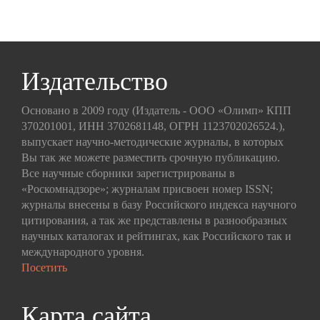
Издательство
Основано в 2009 году (Издатель - ООО «Олимп» КПП
370201001, ИНН 3702681148, ОГРН 1123702026524.),
выпускает научно-методические журналы, в которых
Вы так же можете разместить срочную публикацию.
Все научные сборники зарегистрированы в
«Роскомнадзоре»; журналам присвоен номер ISSN;
журналы внесены в базу Российского индекса научного
цитирования, а так же представлены в разнообразных
научных каталогах и рейтингах, как Российского так и
международного уровня.
Посетить
Карта сайта