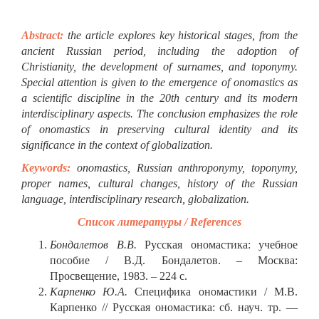
Abstract:
the article explores key historical stages, from the
ancient Russian period, including the adoption of
Christianity, the development of surnames, and toponymy.
Special attention is given to the emergence of onomastics as
a scientific discipline in the 20th century and its modern
interdisciplinary aspects. The conclusion emphasizes the role
of onomastics in preserving cultural identity and its
significance in the context of globalization.
Keywords:
onomastics, Russian anthroponymy, toponymy,
proper names, cultural changes, history of the Russian
language, interdisciplinary research, globalization.
Список литературы /
References
Бондалетов В.В.
Русская ономастика: учебное
пособие / В.Д. Бондалетов. – Москва:
Просвещение, 1983. – 224 с.
Карпенко Ю.А.
Специфика ономастики / М.В.
Карпенко // Русская ономастика: сб. науч. тр. —