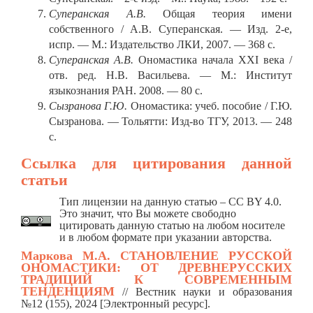
Суперанская А.В.
Общая теория имени
собственного / А.В. Суперанская. — Изд. 2-е,
испр. — М.: Издательство ЛКИ, 2007. — 368 с.
Суперанская А.В.
Ономастика начала XXI века /
отв. ред. Н.В. Васильева. — М.: Институт
языкознания РАН. 2008. — 80 с.
Сызранова Г.Ю.
Ономастика: учеб. пособие / Г.Ю.
Сызранова. — Тольятти: Изд-во ТГУ, 2013. — 248
с.
Ссылка для цитирования данной
статьи
Тип лицензии на данную статью – CC BY 4.0.
Это значит, что Вы можете свободно
цитировать данную статью на любом носителе
и в любом формате при указании авторства.
Маркова М.А.
СТАНОВЛЕНИЕ РУССКОЙ
ОНОМАСТИКИ: ОТ ДРЕВНЕРУССКИХ
ТРАДИЦИЙ К СОВРЕМЕННЫМ
ТЕНДЕНЦИЯМ
/
/ Вестник науки и образования
№12 (155), 2024 [Электронный ресурс].