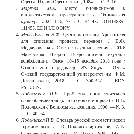
Одесса: Изд-во Одесск. ун-та, 1984. — С. 3–16.
Маркова М.А.
Место библионимов в
ономастическом пространстве // Этническая
культура. 2024 Т. 6, № 2 С. 44–48. DOI31483/r-
111455. EDN UDOOKY
Медведовская В.Ф.
Десять категорий Аристотеля
для описания процесса перевода / В.Ф.
Медведовская // Омские научные чтения - 2018:
Материалы Второй Всероссийской научной
конференции, Омск, 10–15 декабря 2018 года /
Ответственный редактор Т.Ф. Ящук. – Омск:
Омский государственный университет им. Ф.М.
Достоевского, 2018. – С. 350-352. – EDN
PSTUCN.
Подольская Н.В.
Проблемы ономастического
словообразования (к постановке вопроса) / Н.В.
Подольская // Вопросы языкознания, 1990. — № 3.
— С. 40–54.
Подольская Н.В.
Словарь русской ономастической
терминологии / Н.В. Подольская; отв. ред. А.В.
Суперанская. – 2-е изд. – М.: Наука, 1988. – 192 с.