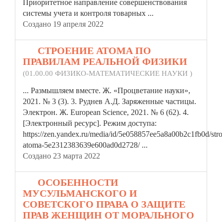
Приоритетное направление совершенствования
системы учета и контроля товарных ...
Создано 19 апреля 2022
13.
СТРОЕНИЕ АТОМА ПО
ПРАВИЛАМ РЕАЛЬНОЙ ФИЗИКИ
(01.00.00 ФИЗИКО-МАТЕМАТИЧЕСКИЕ НАУКИ )
... Размышляем вместе. Ж. «Процветание
науки»
,
2021. № 3 (3). 3. Руднев А.Д. Заряженные частицы.
Электрон. Ж. European Science, 2021. № 6 (62). 4.
[Электронный ресурс]. Режим доступа:
https://zen.yandex.ru/media/id/5e058857ee5a8a00b2c1fb0d/stro
atoma-5e2312383639e600ad0d2728/ ...
Создано 23 марта 2022
14.
ОСОБЕННОСТИ
МУСУЛЬМАНСКОГО И
СОВЕТСКОГО ПРАВА О ЗАЩИТЕ
ПРАВ ЖЕНЩИН ОТ МОРАЛЬНОГО