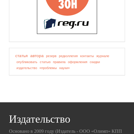
статья
автора
резерв
редколлегия
контакты
журнале
опубликовать
статью
правила
оформления
скидки
издательство
«проблемы
науки»
Издательство
Основано в 2009 году (Издатель - ООО «Олимп» КПП