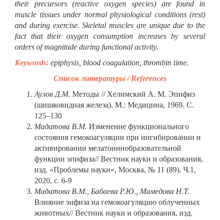
their precursors (reactive oxygen species) are found in
muscle tissues under normal physiological conditions (rest)
and during exercise. Skeletal muscles are unique due to the
fact that their oxygen consumption increases by several
orders of magnitude during functional activity.
Keywords:
epiphysis, blood coagulation, thrombin time.
Список литературы /
References
Аулов Д.М.
Методы // Хелимский А. М. Эпифиз
(шишковидная железа). М.: Медицина, 1969. С.
125–130
Мадатова В.М.
Изменение функционального
состояния гемокоагуляции при ингибировании и
активировании мелатонинобразовательной
функции эпифиза// Вестник науки и образования,
изд. «Проблемы науки», Москва, № 11 (89). Ч.1,
2020, с. 6-9
Мадатова В.М., Бабаева Р.Ю., Мамедова Н.Т.
Влияние эифиза на гемокоагуляцию облученных
животных// Вестник науки и образования, изд.