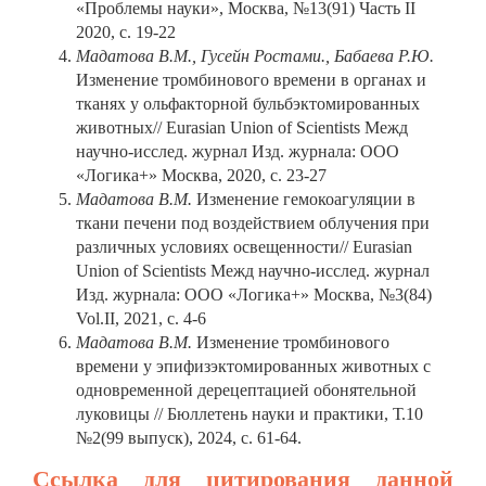
«Проблемы науки», Москва, №13(91) Часть II
2020, с. 19-22
Мадатова В.М.,
Гусейн Ростами.,
Бабаева Р.Ю.
Изменение тромбинового времени в органах и
тканях у ольфакторной бульбэктомированных
животных// Eurasian Union of Scientists Межд
научно-исслед. журнал Изд. журнала: ООО
«Логика+» Москва, 2020, с. 23-27
Мадатова В.М.
Изменение гемокоагуляции в
ткани печени под воздействием облучения при
различных условиях освещенности// Eurasian
Union of Scientists Межд научно-исслед. журнал
Изд. журнала: ООО «Логика+» Москва, №3(84)
Vol.II, 2021, с. 4-6
Мадатова В.М.
Изменение тромбинового
времени у эпифизэктомированных животных с
одновременной дерецептацией обонятельной
луковицы // Бюллетень науки и практики, Т.10
№2(99 выпуск), 2024, с. 61-64.
Ссылка для цитирования данной