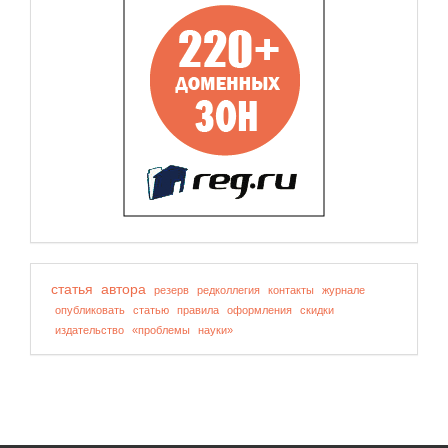
статья
автора
резерв
редколлегия
контакты
журнале
опубликовать
статью
правила
оформления
скидки
издательство
«проблемы
науки»