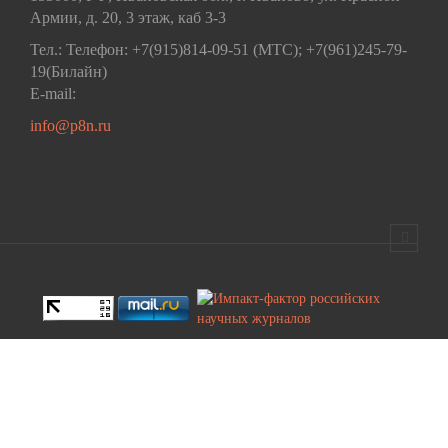
Армии, д. 20, 3 этаж, каб 3-3
Тел.: Телефон: +7(915)814-09-51 (МТС); +7(961)245-79-
19(Билайн)
E-mail:
info@p8n.ru