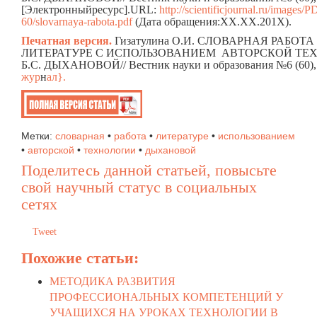
[Электронныйресурс].URL:
http://scientificjournal.ru/image
60/slovarnaya-rabota.pdf
(Дата обращения:ХХ.ХХ.201Х).
Печатная версия.
Гизатулина О.И. СЛОВАРНАЯ РАБОТА
ЛИТЕРАТУРЕ С ИСПОЛЬЗОВАНИЕМ АВТОРСКОЙ ТЕ
Б.С. ДЫХАНОВОЙ// Вестник науки и образования №6 (60),
жур
н
ал}.
Метки:
словарная
•
работа
•
литературе
•
использованием
•
авторской
•
технологии
•
дыхановой
Поделитесь данной статьей, повысьте
свой научный статус в социальных
сетях
Tweet
Похожие статьи:
МЕТОДИКА РАЗВИТИЯ
ПРОФЕССИОНАЛЬНЫХ КОМПЕТЕНЦИЙ У
УЧАЩИХСЯ НА УРОКАХ ТЕХНОЛОГИИ В