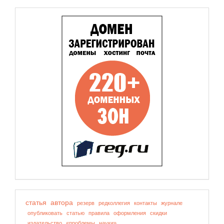
статья
автора
резерв
редколлегия
контакты
журнале
опубликовать
статью
правила
оформления
скидки
издательство
«проблемы
науки»