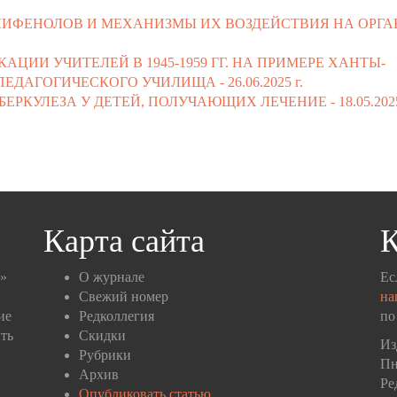
ЛИФЕНОЛОВ И МЕХАНИЗМЫ ИХ ВОЗДЕЙСТВИЯ НА ОРГ
ИИ УЧИТЕЛЕЙ В 1945-1959 ГГ. НА ПРИМЕРЕ ХАНТЫ-
ЕДАГОГИЧЕСКОГО УЧИЛИЩА -
26.06.2025 г.
ЕРКУЛЕЗА У ДЕТЕЙ, ПОЛУЧАЮЩИХ ЛЕЧЕНИЕ -
18.05.2025
Карта сайта
К
п»
О журнале
Ес
Свежий номер
на
ие
Редколлегия
по
ть
Скидки
Из
Рубрики
Пн
Архив
Ре
Опубликовать статью