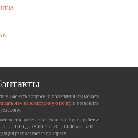
АНИЗМ
 г.
онтакты
ли у Вас есть вопросы и пожелания Вы можете
писать нам на электронную почту
и позвонить
 телефону.
дательство работает ежедневно. Время работы:
.-Пт.: 10-00 до 18-00. Сб.-Вс.: 10-00 до 15-00.
дакция располагается по адресу: