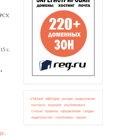
КРСУ,
15 с.
•
статья
автора
резерв
редколлегия
контакты
журнале
опубликовать
статью
правила
оформления
скидки
издательство
«проблемы
науки»
И -