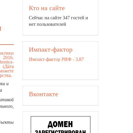
Кто на сайте
Сейчас на сайте 347 гостей и
нет пользователей
и
Импакт-фактор
актики
 2016.
Импакт-фактор РИФ - 3,87
sheniya-
ата
 можете
рства.
ки и
а
Вконтакте
ктикой
ьного,
бъекты