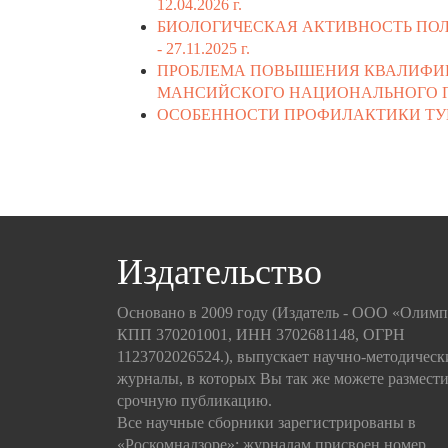
12.04.2026 г.
БИОЛОГИЧЕСКАЯ АКТИВНОСТЬ ПО
-
27.11.2025 г.
ПРОБЛЕМА ПОВЫШЕНИЯ КВАЛИФИКАЦ
МАНСИЙСКОГО НАЦИОНАЛЬНОГО П
ОСОБЕННОСТИ ПРОФИЛАКТИКИ ТУБ
Издательство
Основано в 2009 году (Издатель - ООО «Олим
КПП 370201001, ИНН 3702681148, ОГРН
1123702026524.), выпускает научно-методическ
журналы, в которых Вы так же можете размести
срочную публикацию.
Все научные сборники зарегистрированы в
«Роскомнадзоре»; журналам присвоен номер