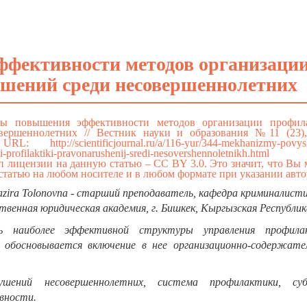
фективности методов организаци
шений среди несовершеннолетних
мы повышения эффективности методов организации профил
вершеннолетних // Вестник науки и образования №11 (23),
]. URL:
http://scientificjournal.ru/a/116-yur/344-mekhanizmy-povy
i-profilaktiki-pravonarushenij-sredi-nesovershennoletnikh.html
(Д
 лицензии на данную статью – CC BY 3.0. Это значит, что Вы
татью на любом носителе и в любом формате при указании авто
azira Tolonovna - старший преподаватель, кафедра криминалисти
твенная юридическая академия, г. Бишкек, Кыргызская Республик
ь наиболее эффективной cтруктуры управления профила
 обосновывается включение в нее организационно-cодержател
ушений несовершеннолетних, система профилактики, су
вности.