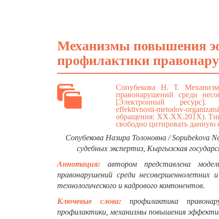
Механизмы повышения эф
профилактики правонару
Сопубекова Н. Т. Механиз
правонарушений среди несо
[Электронный ресурс
effektivnosti-metodov-organizatsi
обращения: ХХ.ХХ.201Х). Тип
свободно цитировать данную с
Сопубекова Назира Толоновна / Sopubekova N
судебных экспертиз, Кыргызская государс
Аннотация:
автором представлена модел
правонарушений среди несовершеннолетних и
технологичеcкого и кадрового компонентов.
Ключевые слова:
профилактика правонар
профилактики, механизмы повышения эффекти