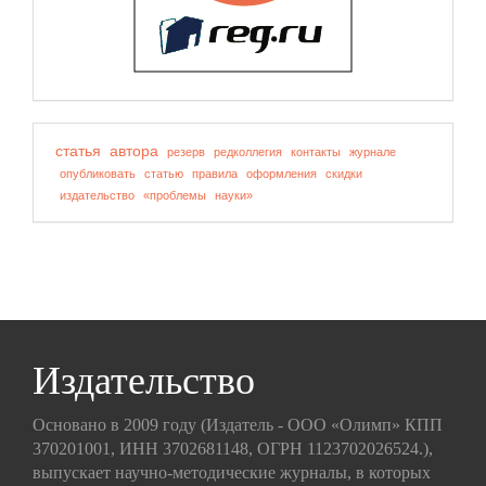
статья
автора
резерв
редколлегия
контакты
журнале
опубликовать
статью
правила
оформления
скидки
издательство
«проблемы
науки»
Издательство
Основано в 2009 году (Издатель - ООО «Олимп» КПП
370201001, ИНН 3702681148, ОГРН 1123702026524.),
выпускает научно-методические журналы, в которых