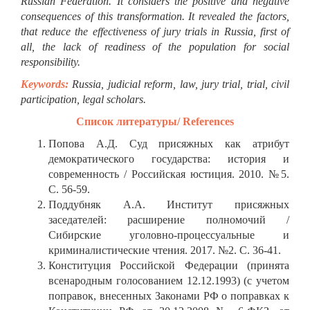
Russian Federation. It considers the positive and negative
consequences of this transformation. It revealed the factors,
that reduce the effectiveness of jury trials in Russia, first of
all, the lack of readiness of the population for social
responsibility.
Keywords:
Russia, judicial reform, law, jury trial, trial, civil
participation, legal scholars.
Список литературы/ References
Попова А.Д. Суд присяжных как атрибут
демократического государства: история и
современность / Российская юстиция. 2010. №5.
С. 56-59.
Поддубняк А.А. Институт присяжных
заседателей: расширение полномочий /
Сибирские уголовно-процессуальные и
криминалистические чтения. 2017. №2. С. 36-41.
Конституция Российской Федерации (принята
всенародным голосованием 12.12.1993) (с учетом
поправок, внесенных Законами РФ о поправках к