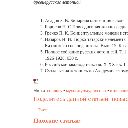
древнерусские летописи.
Асадов З. В. Бинарная оппозиция «свои – 
Борисов Н. С.Повседневная жизнь среднев
Гречко П. К. Концептуальные модели истор
Назаров И. И. Тюрко-татарские элементы 
Казанского гос. пед. инс-та. Вып. 15. Каза
Полное собрание русских летописей. Т. 1.
1926-1928. 630 с.
Российское законодательство X-XX вв. Т. 
Суздальская летопись по Академическому с
Метки:
вопросу
•
мультикультуральных
•
отношен
Поделитесь данной статьей, повыс
Tweet
Похожие статьи: