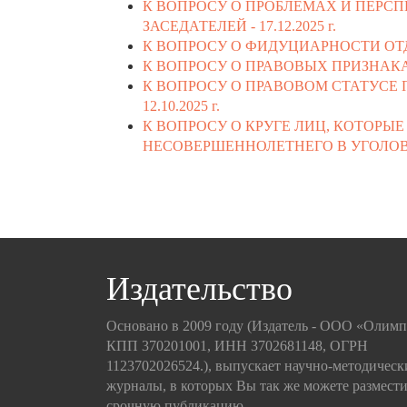
К ВОПРОСУ О ПРОБЛЕМАХ И ПЕРС
ЗАСЕДАТЕЛЕЙ -
17.12.2025 г.
К ВОПРОСУ О ФИДУЦИАРНОСТИ ОТ
К ВОПРОСУ О ПРАВОВЫХ ПРИЗНАК
К ВОПРОСУ О ПРАВОВОМ СТАТУСЕ
12.10.2025 г.
К ВОПРОСУ О КРУГЕ ЛИЦ, КОТОР
НЕСОВЕРШЕННОЛЕТНЕГО В УГОЛОВ
Издательство
Основано в 2009 году (Издатель - ООО «Олим
КПП 370201001, ИНН 3702681148, ОГРН
1123702026524.), выпускает научно-методическ
журналы, в которых Вы так же можете размести
срочную публикацию.