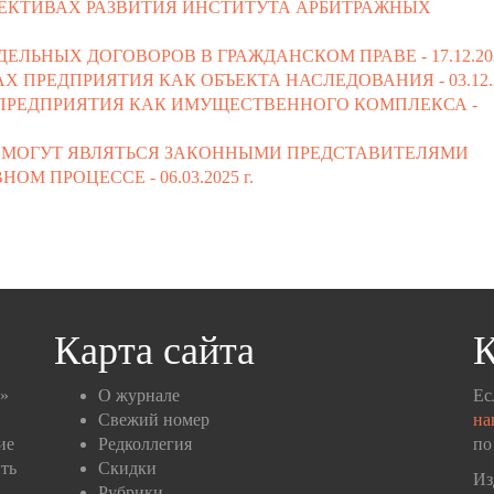
ПЕКТИВАХ РАЗВИТИЯ ИНСТИТУТА АРБИТРАЖНЫХ
ДЕЛЬНЫХ ДОГОВОРОВ В ГРАЖДАНСКОМ ПРАВЕ -
17.12.20
АХ ПРЕДПРИЯТИЯ КАК ОБЪЕКТА НАСЛЕДОВАНИЯ -
03.12.
 ПРЕДПРИЯТИЯ КАК ИМУЩЕСТВЕННОГО КОМПЛЕКСА -
ЫЕ МОГУТ ЯВЛЯТЬСЯ ЗАКОННЫМИ ПРЕДСТАВИТЕЛЯМИ
НОМ ПРОЦЕССЕ -
06.03.2025 г.
Карта сайта
К
п»
О журнале
Ес
Свежий номер
на
ие
Редколлегия
по
ть
Скидки
Из
Рубрики