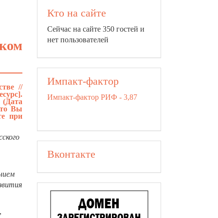
Кто на сайте
Сейчас на сайте 350 гостей и
нет пользователей
ском
Импакт-фактор
тве //
урс].
Импакт-фактор РИФ - 3,87
(Дата
что Вы
те при
сского
Вконтакте
ением
звития
,