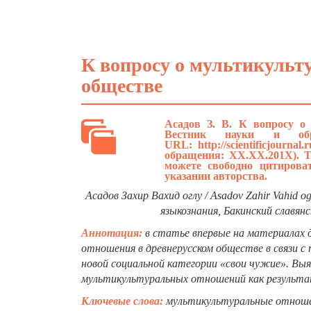
К вопросу о мультикульт
обществе
Асадов З. В. К вопросу о
Вестник науки и обр
URL:
http://scientificjournal
обращения: ХХ.ХХ.201Х). Т
можете свободно цитиров
указании авторства.
Асадов Захир Вахид оглу / Asadov Zahir Vahid 
языкознания, Бакинский славян
Аннотация:
в статье впервые на материалах 
отношения в древнерусском обществе в связи с
новой социальной категории «свои чужие». В
мультикультуральных отношений как результат
Ключевые слова:
мультикультуральные отношен