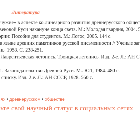
Литература
чужие» в аспекте ко-линеарного развития древнерусского общест
ековой Руси накануне конца света. М.: Молодая гвардия, 2004. 5
ии: Пособие для студентов. М.: Логос, 2005. 144 с.
в языке древних памятников русской письменности // Ученые за
нь, 1958. С. 238-251.
 Лаврентьевская летопись. Троицкая летопись. Изд. 2-е. Л.: АН 
1. Законодательство Древней Руси. М.: ЮЛ, 1984. 480 с.
писку. Изд. 2-е. Л.: АН СССР, 1928. 560 с.
иях
•
древнерусском
•
обществе
ьте свой научный статус в социальных сетях