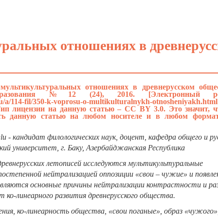
уральных отношениях в древнерус
 мультикультуральных отношениях в древнерусском общес
азования №12 (24), 2016. [Электронный рес
.ru/a/114-fil/350-k-voprosu-o-multikulturalnykh-otnosheniyakh.html
ип лицензии на данную статью – CC BY 3.0. Это значит, 
ать данную статью на любом носителе и в любом форма
oglu - кандидат филологических наук, доцент, кафедра общего и ру
ский университет, г. Баку, Азербайджанская Республика
древнерусских летописей исследуются мультикультуральные
 постепенной нейтрализацией оппозиции «свои – чужие» и появл
ыявляются основные причины нейтрализации контрастности и ра
 ко-линеарного развития древнерусского общества.
ия, ко-линеарность общества, «свои поганые», образ «чужого»