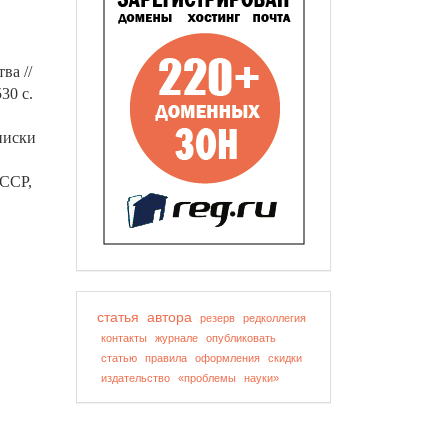
ва //
30 с.
писки
СССР,
статья
автора
резерв
редколлегия
контакты
журнале
опубликовать
статью
правила
оформления
скидки
издательство
«проблемы
науки»