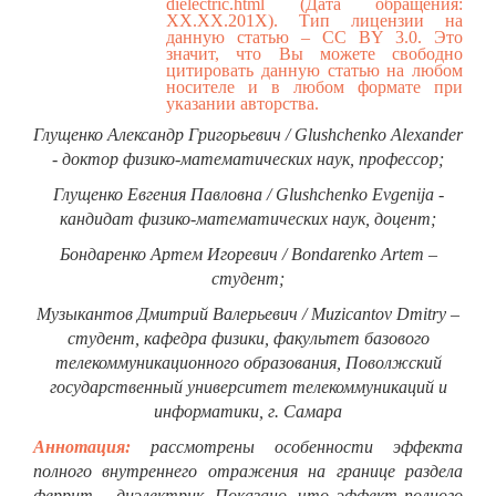
dielectric.html
(Дата обращения:
ХХ.ХХ.201Х). Тип лицензии на
данную статью – CC BY 3.0. Это
значит, что Вы можете свободно
цитировать данную статью на любом
носителе и в любом формате при
указании авторства.
Глущенко Александр Григорьевич / Glushchenko Alexander
- доктор физико-математических наук, профессор;
Глущенко Евгения Павловна / Glushchenko Evgenija -
кандидат физико-математических наук, доцент;
Бондаренко Артем Игоревич / Bondarenko Artem –
студент;
Музыкантов Дмитрий Валерьевич / Muziсantov Dmitry –
студент, кафедра физики, факультет базового
телекоммуникационного образования, Поволжский
государственный университет телекоммуникаций и
информатики, г. Самара
Аннотация:
рассмотрены особенности эффекта
полного внутреннего отражения на границе раздела
феррит – диэлектрик. Показано, что эффект полного