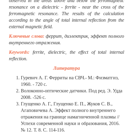
observed in the areas above and below the ferromagnetic
resonance on a dielectric - ferrite - near the cross of the
ferromagnetic resonance. The results of the calculation
according to the angle of total internal reflection from the
external magnetic field.
Ключевые слова:
феррит, диэлектрик, эффект полного
внутреннего отражения.
Keywords:
ferrite, dielectric, the effect of total internal
reflection.
Литература
Гуревич А. Г. Ферриты на СВЧ.- М.: Физматгиз,
1960. - 720 с.
Волоконно-оптические датчики. Под ред. Э. Удда
2008. -526 с.
Глущенко А. Г., Глущенко Е. П., Жуков С. В.,
Агаповичева А. Эффект полного внутреннего
отражения на границе намагниченной плазмы //
Успехи современной науки и образования, 2016.
№ 12. Т. 8. С. 114-116.