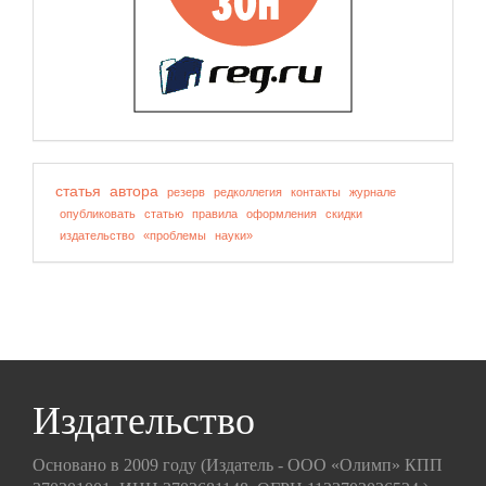
статья
автора
резерв
редколлегия
контакты
журнале
опубликовать
статью
правила
оформления
скидки
издательство
«проблемы
науки»
Издательство
Основано в 2009 году (Издатель - ООО «Олимп» КПП