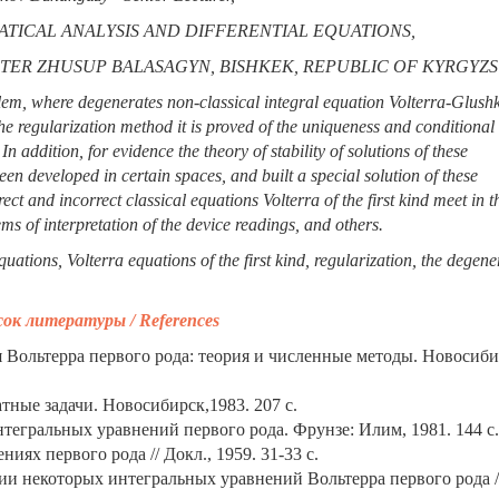
ICAL ANALYSIS AND DIFFERENTIAL EQUATIONS,
TER ZHUSUP BALASAGYN, BISHKEK, REPUBLIC OF KYRGYZ
blem, where degenerates non-classical integral equation Volterra-Glush
 the regularization method it is proved of the uniqueness and conditional
 In addition, for evidence the theory of stability of solutions of these
en developed in certain spaces, and built a special solution of these
ct and incorrect classical equations Volterra of the first kind meet in t
ms of interpretation of the device readings, and others.
uations, Volterra equations of the first kind, regularization, the degene
ок литературы / References
Вольтерра первого рода: теория и численные методы. Новосиби
тные задачи. Новосибирск,1983. 207 с.
гральных уравнений первого рода. Фрунзе: Илим, 1981. 144 с.
ях первого рода // Докл., 1959. 31-33 с.
 некоторых интегральных уравнений Вольтерра первого рода /