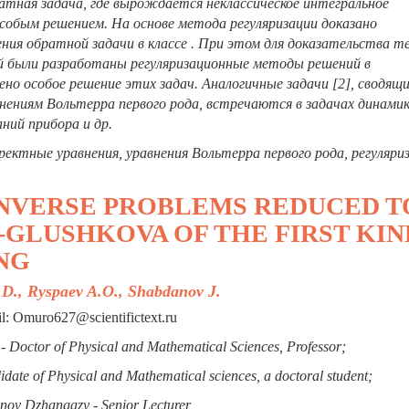
атная задача, где вырождается неклассическое интегральное
особым решением. На основе метода регуляризации доказано
ния обратной задачи в классе . При этом для доказательства т
й были разработаны регуляризационные методы решений в
о особое решение этих задач. Аналогичные задачи [2], сводящи
нениям Вольтерра первого рода, встречаются в задачах динами
ний прибора и др.
ектные уравнения, уравнения Вольтерра первого рода, регуляриз
INVERSE PROBLEMS REDUCED T
GLUSHKOVA OF THE FIRST KIN
NG
D., Ryspaev A.O., Shabdanov J.
l: Omuro627@scientifictext.ru
 Doctor of Physical and Mathematical Sciences, Professor;
ate of Physical and Mathematical sciences, a doctoral student;
ov Dzhangazy - Senior Lecturer,