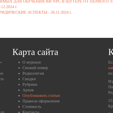
ИМЫХ ДЛЯ ОБУЧЕНИЯ ИИ NPC В ШУТЕРЕ ОТ ПЕРВОГО 
.12.2024 г.
РИДИЧЕСКИЕ АСПЕКТЫ -
26.11.2024 г.
Карта сайта
К
п»
О журнале
Ес
Свежий номер
на
ие
Редколлегия
по
ть
Скидки
Из
Рубрики
Пн
Архив
Ре
Опубликовать статью
15
Правила оформления
Кр
Стоимость
гах
Контакты