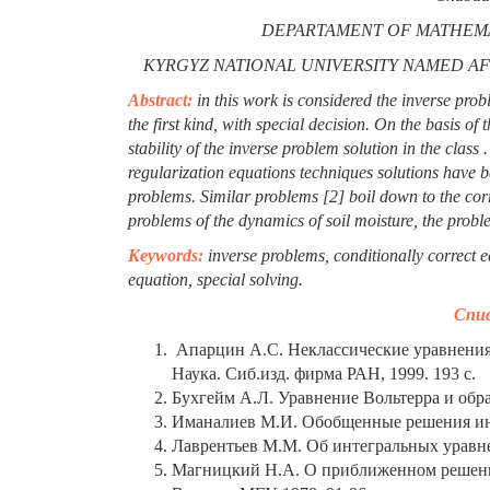
DEPARTAMENT OF MATHEMAT
KYRGYZ NATIONAL UNIVERSITY NAMED AF
Abstract:
in this work is considered the inverse pro
the first kind, with special decision. On the basis of
stability of the inverse problem solution in the class .
regularization equations techniques solutions have be
problems. Similar problems [2] boil down to the corre
problems of the dynamics of soil moisture, the proble
Keywords:
inverse problems, conditionally correct eq
equation, special solving.
Спис
Апарцин А.С. Неклассические уравнения 
Наука. Сиб.изд. фирма РАН, 1999. 193 с.
Бухгейм А.Л. Уравнение Вольтерра и обра
Иманалиев М.И. Обобщенные решения инте
Лаврентьев М.М. Об интегральных уравнени
Магницкий Н.А. О приближенном решении