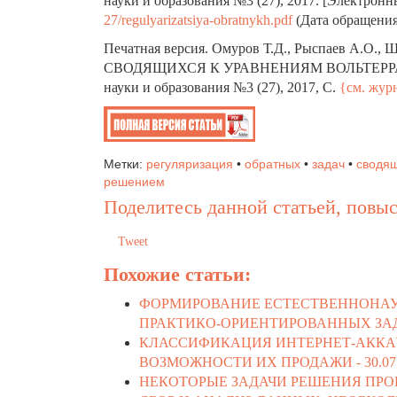
науки и образования №3 (27), 2017. [Электрон
27/regulyarizatsiya-obratnykh.pdf
(Дата обращени
Печатная версия.
Омуров Т.Д., Рыспаев А.О., 
СВОДЯЩИХСЯ К УРАВНЕНИЯМ ВОЛЬТЕРР
науки и образования №3 (27), 2017, C.
{см. жур
Метки:
регуляризация
•
обратных
•
задач
•
сводя
решением
Поделитесь данной статьей, повыс
Tweet
Похожие статьи:
ФОРМИРОВАНИЕ ЕСТЕСТВЕННОНАУ
ПРАКТИКО-ОРИЕНТИРОВАННЫХ ЗАД
КЛАССИФИКАЦИЯ ИНТЕРНЕТ-АККА
ВОЗМОЖНОСТИ ИХ ПРОДАЖИ -
30.07
НЕКОТОРЫЕ ЗАДАЧИ РЕШЕНИЯ ПРО