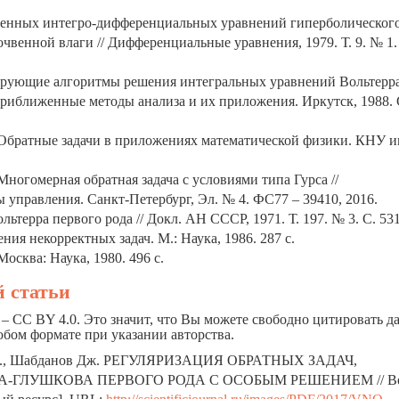
женных интегро-дифференциальных уравнений гиперболическог
чвенной влаги // Дифференциальные уравнения, 1979. Т. 9. № 1. 
ирующие алгоритмы решения интегральных уравнений Вольтерра
риближенные методы анализа и их приложения. Иркутск, 1988. С
 Обратные задачи в приложениях математической физики. КНУ и
Многомерная обратная задача с условиями типа Гурса //
управления. Санкт-Петербург, Эл. № 4. ФС77 – 39410, 2016.
ьтерра первого рода // Докл. АН СССР, 1971. Т. 197. № 3. С. 531
ия некорректных задач. М.: Наука, 1986. 287 с.
сква: Наука, 1980. 496 с.
 статьи
– CC BY 4.0. Это значит, что Вы можете свободно цитировать 
юбом формате при указании авторства.
О., Шабданов Дж.
РЕГУЛЯРИЗАЦИЯ ОБРАТНЫХ ЗАДАЧ,
А-ГЛУШКОВА ПЕРВОГО РОДА С ОСОБЫМ РЕШЕНИЕМ
// 