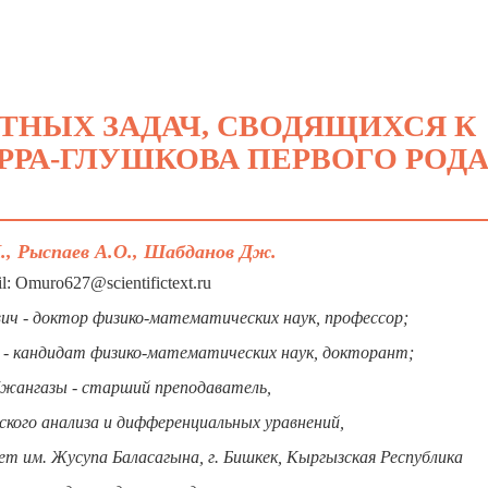
ТНЫХ ЗАДАЧ, СВОДЯЩИХСЯ К
РА-ГЛУШКОВА ПЕРВОГО РОДА
., Рыспаев А.О., Шабданов Дж.
l: Omuro627@scientifictext.ru
ич - доктор физико-математических наук, профессор;
 - кандидат физико-математических наук, докторант;
жангазы - старший преподаватель,
кого анализа и дифференциальных уравнений,
т им. Жусупа Баласагына, г. Бишкек, Кыргызская Республика