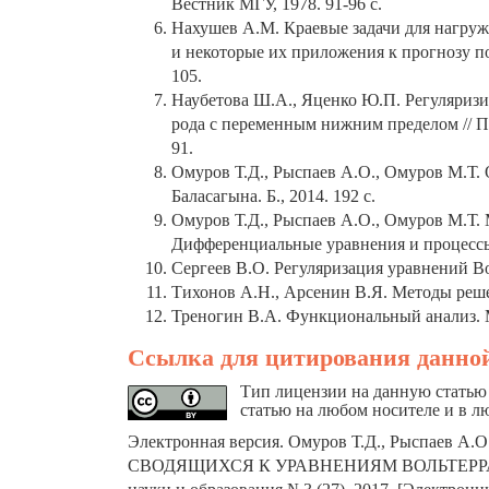
Вестник МГУ, 1978. 91-96 с.
Нахушев А.М. Краевые задачи для нагру
и некоторые их приложения к прогнозу по
105.
Наубетова Ш.А., Яценко Ю.П. Регуляриз
рода с переменным нижним пределом // П
91.
Омуров Т.Д., Рыспаев А.О., Омуров М.Т.
Баласагына. Б., 2014. 192 с.
Омуров Т.Д., Рыспаев А.О., Омуров М.Т. 
Дифференциальные уравнения и процессы 
Сергеев В.О. Регуляризация уравнений Вол
Тихонов А.Н., Арсенин В.Я. Методы решен
Треногин В.А. Функциональный анализ. Мо
Ссылка для цитирования данной
Тип лицензии на данную статью 
статью на любом носителе и в л
Электронная версия.
Омуров Т.Д., Рыспаев А.
СВОДЯЩИХСЯ К УРАВНЕНИЯМ ВОЛЬТЕРР