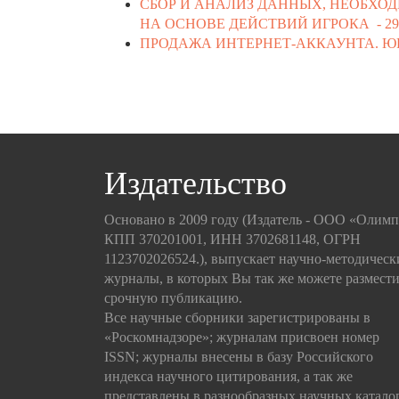
СБОР И АНАЛИЗ ДАННЫХ, НЕОБХОД
НА ОСНОВЕ ДЕЙСТВИЙ ИГРОКА -
29
ПРОДАЖА ИНТЕРНЕТ-АККАУНТА. Ю
Издательство
Основано в 2009 году (Издатель - ООО «Олим
КПП 370201001, ИНН 3702681148, ОГРН
1123702026524.), выпускает научно-методическ
журналы, в которых Вы так же можете размести
срочную публикацию.
Все научные сборники зарегистрированы в
«Роскомнадзоре»; журналам присвоен номер
ISSN; журналы внесены в базу Российского
индекса научного цитирования, а так же
представлены в разнообразных научных катало