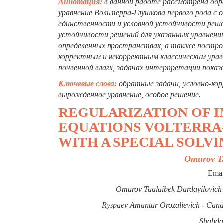
Аннотация:
в данной работе рассмотрена обр
уравнение Вольтерра-Глушкова первого рода с 
единственности и условной устойчивости реше
устойчивости решений для указанных уравнени
определенных пространствах, а также построен
корректным и некорректным классическим урав
почвенной влаги, задачах интерпретации показа
Ключевые слова:
обратные задачи, условно-корр
вырожденное уравнение, особое решение.
REGULARIZATION OF 
EQUATIONS VOLTERRA-
WITH A SPECIAL SOLVI
Omurov T.
Emai
Omurov Taalaibek Dardayilovich -
Ryspaev Amantur Orozalievich - Candid
Shabdan