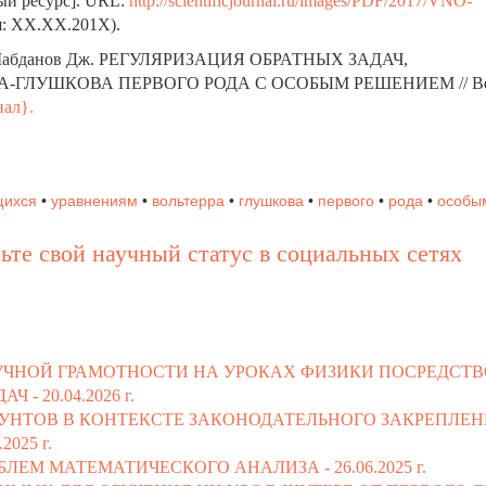
ный ресурс]. URL:
http://scientificjournal.ru/images/PDF/2017/VNO-
я: ХХ.ХХ.201Х).
Шабданов Дж.
РЕГУЛЯРИЗАЦИЯ ОБРАТНЫХ ЗАДАЧ,
А-ГЛУШКОВА ПЕРВОГО РОДА С ОСОБЫМ РЕШЕНИЕМ
// 
нал}.
щихся
•
уравнениям
•
вольтерра
•
глушкова
•
первого
•
рода
•
особы
ьте свой научный статус в социальных сетях
ЧНОЙ ГРАМОТНОСТИ НА УРОКАХ ФИЗИКИ ПОСРЕДСТ
АЧ -
20.04.2026 г.
УНТОВ В КОНТЕКСТЕ ЗАКОНОДАТЕЛЬНОГО ЗАКРЕПЛЕ
.2025 г.
БЛЕМ МАТЕМАТИЧЕСКОГО АНАЛИЗА -
26.06.2025 г.