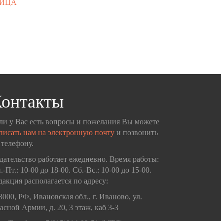
ЛИЦА
онтакты
ли у Вас есть вопросы и пожелания Вы можете
писать нам на электронную почту
и позвонить
 телефону.
дательство работает ежедневно. Время работы:
.-Пт.: 10-00 до 18-00. Сб.-Вс.: 10-00 до 15-00.
дакция располагается по адресу:
3000, РФ, Ивановская обл., г. Иваново, ул.
асной Армии, д. 20, 3 этаж, каб 3-3