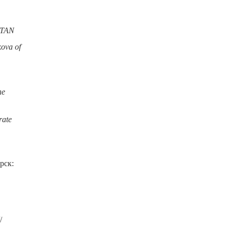
STAN
kova of
he
rate
рск:
/