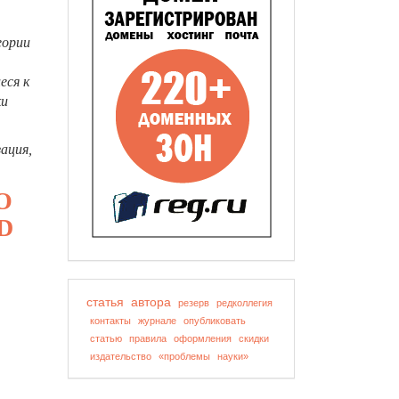
еории
еся к
ки
ация,
O
D
статья
автора
резерв
редколлегия
контакты
журнале
опубликовать
статью
правила
оформления
скидки
издательство
«проблемы
науки»