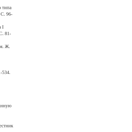
о типа
C. 96-
 I
. 81-
м. Ж.
-534.
данную
Вестник