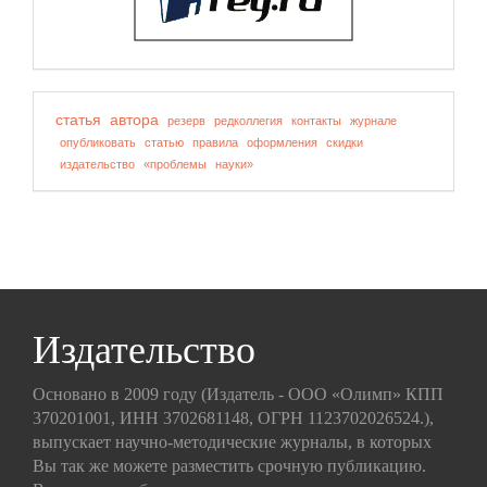
статья
автора
резерв
редколлегия
контакты
журнале
опубликовать
статью
правила
оформления
скидки
издательство
«проблемы
науки»
Издательство
Основано в 2009 году (Издатель - ООО «Олимп» КПП
370201001, ИНН 3702681148, ОГРН 1123702026524.),
выпускает научно-методические журналы, в которых
Вы так же можете разместить срочную публикацию.