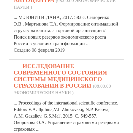
АВТОЦЕНТРА
(08.00.00 ЭКОНОМИЧЕСКИЕ
НАУКИ )
... М.: ЮНИТИ-ДАНА, 2017. 583 c. Сидоренко
Э.В., Мартынова Т.А. Формирование оптимальной
структуры капитала торговой организации //
Поиск новых
резерв
ов экономического роста
России в условиях трансформации ...
Создано 08 февраля 2019
19.
ИССЛЕДОВАНИЕ
СОВРЕМЕННОГО СОСТОЯНИЯ
СИСТЕМЫ МЕДИЦИНСКОГО
СТРАХОВАНИЯ В РОССИИ
(08.00.00
ЭКОНОМИЧЕСКИЕ НАУКИ )
... Proceedings of the international scientific conference.
Editors V.A. Iljuhina,V.I. Zhukovskij, N.P. Ketova,
A.M. Gazaliev, G.S.Mal', 2015. С. 549-557.
Окорокова О.А. Управление страховыми
резерв
ами
страховых ...