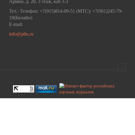
Армии, д. 20, 3 этаж, каб 3-3
Тел.: Телефон: +7(915)814-09-51 (МТС); +7(961)245-79-
19(Билайн)
E-mail:
info@p8n.ru