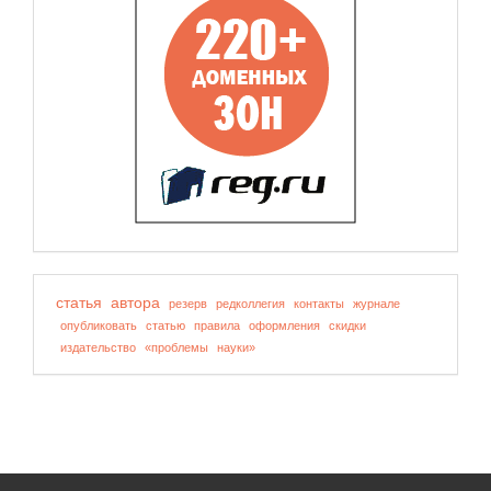
статья
автора
резерв
редколлегия
контакты
журнале
опубликовать
статью
правила
оформления
скидки
издательство
«проблемы
науки»