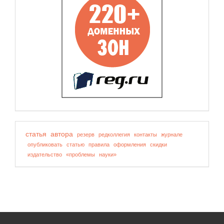
статья
автора
резерв
редколлегия
контакты
журнале
опубликовать
статью
правила
оформления
скидки
издательство
«проблемы
науки»