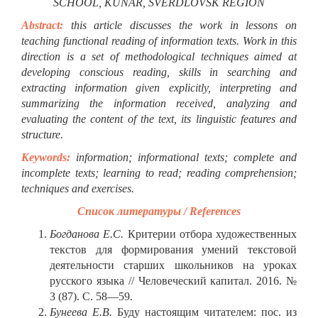
SCHOOL,
KUNAR, SVERDLOVSK REGION
Abstract:
this article discusses the work in lessons on
teaching functional reading of information texts. Work in this
direction is a set of methodological techniques aimed at
developing conscious reading, skills in searching and
extracting information given explicitly, interpreting and
summarizing the information received, analyzing and
evaluating the content of the text, its linguistic features and
structure.
Keywords:
information; informational texts; complete and
incomplete texts; learning to read; reading comprehension;
techniques and exercises.
Список литературы / References
Богданова Е.С.
Критерии отбора художественных
текстов для формирования умений текстовой
деятельности старших школьников на уроках
русского языка // Человеческий капитал. 2016. №
3 (87). С. 58—59.
Бунеева Е.В.
Буду настоящим читателем: пос. из