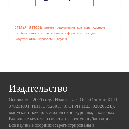
статья
автора
резерв
редколлегия
контакты
журнале
опубликовать
статью
правила
оформления
скидки
издательство
«проблемы
науки»
Издательство
Основано в 2009 году (Издатель - ООО «Олимп» КПП
370201001, ИНН 3702681148, ОГРН 1123702026524.),
выпускает научно-методические журналы, в которых
Вы так же можете разместить срочную публикацию.
Все научные сборники зарегистрированы в