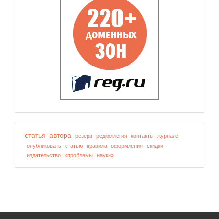
статья
автора
резерв
редколлегия
контакты
журнале
опубликовать
статью
правила
оформления
скидки
издательство
«проблемы
науки»