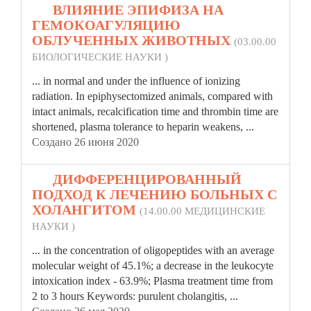
13.
ВЛИЯНИЕ ЭПИФИЗА НА
ГЕМОКОАГУЛЯЦИЮ
ОБЛУЧЕННЫХ ЖИВОТНЫХ
(03.00.00
БИОЛОГИЧЕСКИЕ НАУКИ )
... in normal and under the influence of ionizing
radiation. In epiphysectomized animals, compared with
intact animals, recalcification time and thrombin time are
shortened,
plasma
tolerance to heparin weakens, ...
Создано 26 июня 2020
14.
ДИФФЕРЕНЦИРОВАННЫЙ
ПОДХОД К ЛЕЧЕНИЮ БОЛЬНЫХ С
ХОЛАНГИТОМ
(14.00.00 МЕДИЦИНСКИЕ
НАУКИ )
... in the concentration of oligopeptides with an average
molecular weight of 45.1%; a decrease in the leukocyte
intoxication index - 63.9%;
Plasma
treatment time from
2 to 3 hours Keywords: purulent cholangitis, ...