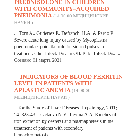
PREDNISOLONE IN CHILDREN
WITH COMMUNITY–ACQUIRED
PNEUMONIA
(14.00.00 МЕДИЦИНСКИЕ
НАУКИ )
... Torn A., Gutierrez P., Defranchi H.A. & Pardo P.
Severe acute lung injury caused by Myco
plasma
pneumoniae: potential role for steroid pulses in
treatment. Clin. Infect. Dis. an Off. Publ. Infect. Dis. ...
Создано 01 марта 2021
9.
INDICATORS OF BLOOD FERRITIN
LEVEL IN PATIENTS WITH
APLASTIC ANEMIA
(14.00.00
МЕДИЦИНСКИЕ НАУКИ )
... for the Study of Liver Diseases. Hepatology, 2011;
54: 328-43. Tsvetaeva N.V., Levina A.A. Kinetics of
iron excretion by desferal and
plasma
pheresis in the
treatment of patients with secondary
hemochromatosis. ...