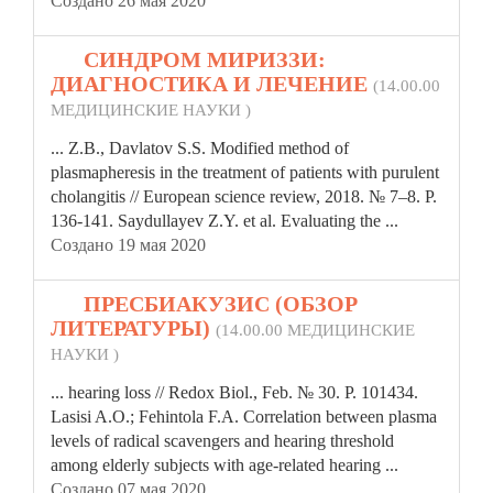
Создано 26 мая 2020
15.
СИНДРОМ МИРИЗЗИ:
ДИАГНОСТИКА И ЛЕЧЕНИЕ
(14.00.00
МЕДИЦИНСКИЕ НАУКИ )
... Z.B., Davlatov S.S. Modified method of
plasma
pheresis in the treatment of patients with purulent
cholangitis // European science review, 2018. № 7–8. P.
136-141. Saydullayev Z.Y. et al. Evaluating the ...
Создано 19 мая 2020
16.
ПРЕСБИАКУЗИС (ОБЗОР
ЛИТЕРАТУРЫ)
(14.00.00 МЕДИЦИНСКИЕ
НАУКИ )
... hearing loss // Redox Biol., Feb. № 30. P. 101434.
Lasisi A.O.; Fehintola F.A. Correlation between
plasma
levels of radical scavengers and hearing threshold
among elderly subjects with age-related hearing ...
Создано 07 мая 2020