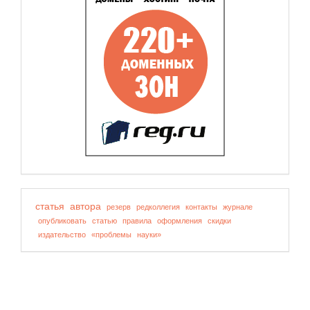
статья
автора
резерв
редколлегия
контакты
журнале
опубликовать
статью
правила
оформления
скидки
издательство
«проблемы
науки»