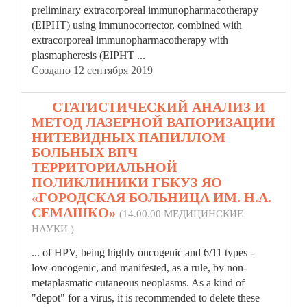
preliminary extracorporeal immunopharmacotherapy
(EIPHT) using immunocorrector, combined with
extracorporeal immunopharmacotherapy with
plasma
pheresis (EIPHT ...
Создано 12 сентября 2019
19.
СТАТИСТИЧЕСКИЙ АНАЛИЗ И
МЕТОД ЛАЗЕРНОЙ ВАПОРИЗАЦИИ
НИТЕВИДНЫХ ПАПИЛЛОМ
БОЛЬНЫХ ВПЧ
ТЕРРИТОРИАЛЬНОЙ
ПОЛИКЛИНИКИ ГБКУЗ ЯО
«ГОРОДСКАЯ БОЛЬНИЦА ИМ. Н.А.
СЕМАШКО»
(14.00.00 МЕДИЦИНСКИЕ
НАУКИ )
... of HPV, being highly oncogenic and 6/11 types -
low-oncogenic, and manifested, as a rule, by non-
meta
plasma
tic cutaneous neoplasms. As a kind of
"depot" for a virus, it is recommended to delete these