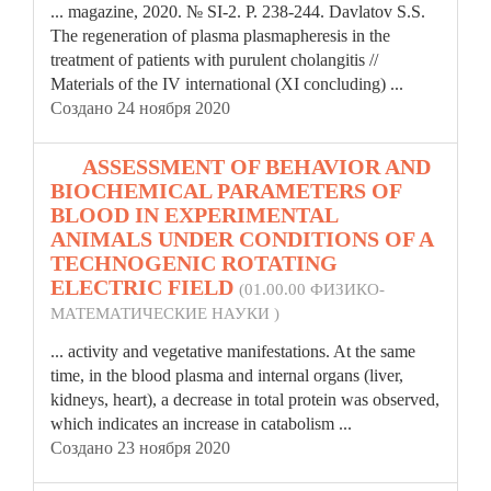
... magazine, 2020. № SI-2. P. 238-244. Davlatov S.S.
The regeneration of
plasma
plasmapheresis in the
treatment of patients with purulent cholangitis //
Materials of the IV international (XI concluding) ...
Создано 24 ноября 2020
12.
ASSESSMENT OF BEHAVIOR AND
BIOCHEMICAL PARAMETERS OF
BLOOD IN EXPERIMENTAL
ANIMALS UNDER CONDITIONS OF A
TECHNOGENIC ROTATING
ELECTRIC FIELD
(01.00.00 ФИЗИКО-
МАТЕМАТИЧЕСКИЕ НАУКИ )
... activity and vegetative manifestations. At the same
time, in the blood
plasma
and internal organs (liver,
kidneys, heart), a decrease in total protein was observed,
which indicates an increase in catabolism ...
Создано 23 ноября 2020