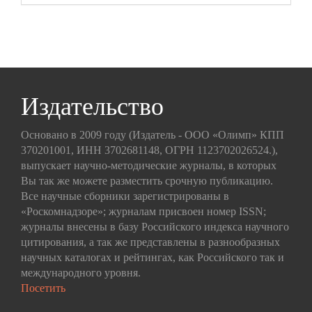
Издательство
Основано в 2009 году (Издатель - ООО «Олимп» КПП
370201001, ИНН 3702681148, ОГРН 1123702026524.),
выпускает научно-методические журналы, в которых
Вы так же можете разместить срочную публикацию.
Все научные сборники зарегистрированы в
«Роскомнадзоре»; журналам присвоен номер ISSN;
журналы внесены в базу Российского индекса научного
цитирования, а так же представлены в разнообразных
научных каталогах и рейтингах, как Российского так и
международного уровня.
Посетить