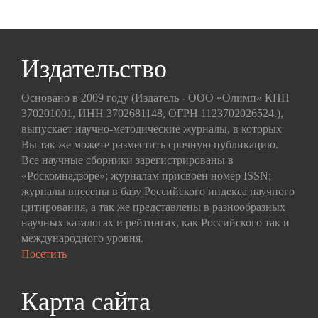
Издательство
Основано в 2009 году (Издатель - ООО «Олимп» КПП
370201001, ИНН 3702681148, ОГРН 1123702026524.),
выпускает научно-методические журналы, в которых
Вы так же можете разместить срочную публикацию.
Все научные сборники зарегистрированы в
«Роскомнадзоре»; журналам присвоен номер ISSN;
журналы внесены в базу Российского индекса научного
цитирования, а так же представлены в разнообразных
научных каталогах и рейтингах, как Российского так и
международного уровня.
Посетить
Карта сайта