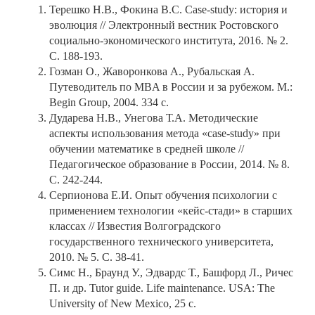
Терешко Н.В., Фокина В.С. Case-study: история и
эволюция // Электронный вестник Ростовского
социально-экономического института, 2016. № 2.
С. 188-193.
Гозман О., Жаворонкова А., Рубальская А.
Путеводитель по MBA в России и за рубежом. М.:
Begin Group, 2004. 334 с.
Дударева Н.В., Унегова Т.А. Методические
аспекты использования метода «case-study» при
обучении математике в средней школе //
Педагогическое образование в России, 2014. № 8.
С. 242-244.
Серпионова Е.И. Опыт обучения психологии с
применением технологии «кейс-стади» в старших
классах // Известия Волгоградского
государственного технического университета,
2010. № 5. С. 38-41.
Симс Н., Браунд У., Эдвардс Т., Башфорд Л., Ричес
П. и др. Tutor guide. Life maintenance. USA: The
University of New Mexico, 25 с.