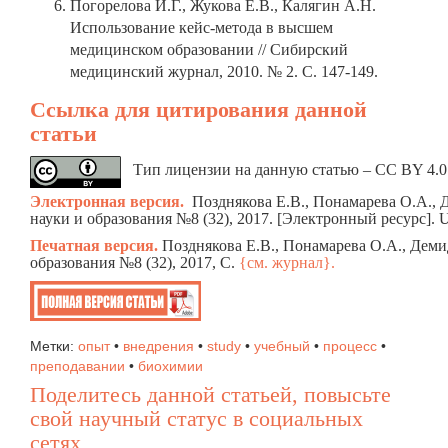
Погорелова И.Г., Жукова Е.В., Калягин А.Н.
Использование кейс-метода в высшем
медицинском образовании // Сибирский
медицинский журнал, 2010. № 2. С. 147-149.
Ссылка для цитирования данной
статьи
Тип лицензии на данную статью – CC BY 4.0.
Электронная версия.
Позднякова Е.В., Понамарева О
науки и образования №8 (32), 2017. [Электронный ресурс].
Печатная версия.
Позднякова Е.В., Понамарева О.А.
образования №8 (32), 2017, C.
{см. журнал}.
Метки:
опыт
•
внедрения
•
study
•
учебный
•
процесс
•
преподавании
•
биохимии
Поделитесь данной статьей, повысьте
свой научный статус в социальных
сетях