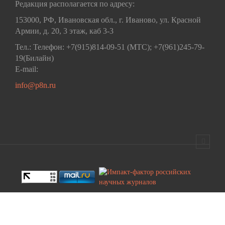
Редакция располагается по адресу:
153000, РФ, Ивановская обл., г. Иваново, ул. Красной
Армии, д. 20, 3 этаж, каб 3-3
Тел.: Телефон: +7(915)814-09-51 (МТС); +7(961)245-79-
19(Билайн)
E-mail:
info@p8n.ru