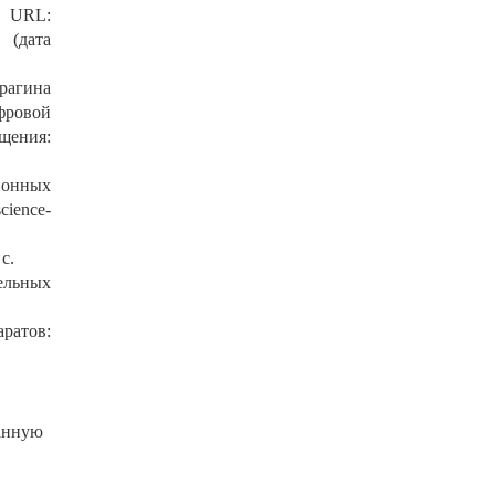
– URL:
m (дата
рагина
фровой
ащения:
ионных
ience-
с.
ельных
аратов:
данную