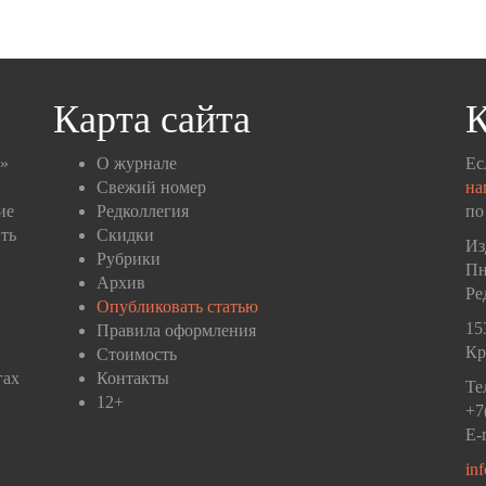
Карта сайта
К
п»
О журнале
Ес
Свежий номер
на
ие
Редколлегия
по
ть
Скидки
Из
Рубрики
Пн
Архив
Ре
Опубликовать статью
15
Правила оформления
Кр
Стоимость
гах
Контакты
Те
12+
+7
E-
in