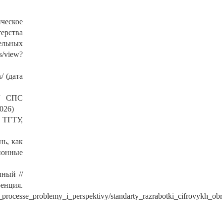
ческое
ерства
ельных
view?
/ (дата
// СПС
026)
о ТГТУ,
ь, как
ионные
нный //
ия.
processe_problemy_i_perspektivy/standarty_razrabotki_cifrovykh_ob