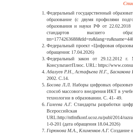
Спис
Федеральный государственный образоват
образование (с двумя профилями подго
образования и науки РФ от 22.02.2018
стандартов высшего образова
tm=1774263688&tld=ru&lang=ru&name=4403
Федеральный проект «Цифровая образовательн
обращения: 17.04.2026)
Федеральный закон от 29.12.2012 г
КонсультантПлюс. URL: https://www.consu
Абалуев Р.Н., Астафьева Н.Г., Баскакова 
2002. С.14.
Босова Л.Л.
Наборы цифровых образовате
способ массового внедрения ИКТ в уче
технологии в образовании. С. 41- 49.
Галеева А.Г.
Стандарты разработки цифро
Всероссийская нау
URL:http://ntfmfkonf.ucoz.ru/publ/2014/raz
1-0-201 (дата обращения 18.04.2026)
Горюнова М.А., Клименков А.Г.
Создание о