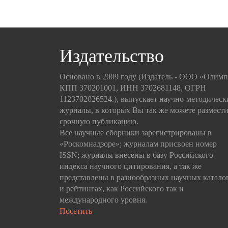
Издательство
Основано в 2009 году (Издатель - ООО «Олим
КПП 370201001, ИНН 3702681148, ОГРН
1123702026524.), выпускает научно-методическ
журналы, в которых Вы так же можете размести
срочную публикацию.
Все научные сборники зарегистрированы в
«Роскомнадзоре»; журналам присвоен номер
ISSN; журналы внесены в базу Российского
индекса научного цитирования, а так же
представлены в разнообразных научных катало
и рейтингах, как Российского так и
международного уровня.
Посетить