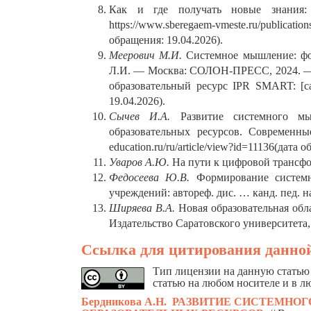
Как и где получать новые знания:
https://www.sberegaem-vmeste.ru/publicati
обращения: 19.04.2026).
Меерович М.И.
Системное мышление: фор
Л.И. — Москва: СОЛОН-ПРЕСС, 2024. — 2
образовательный ресурс IPR SMART: [сай
19.04.2026).
Сычев И.А.
Развитие системного мы
образовательных ресурсов. Современны
education.ru/ru/article/view?id=11136(дата 
Уваров А.Ю.
На пути к цифровой трансфо
Федосеева Ю.В.
Формирование системн
учреждений: автореф. дис. … канд. пед. на
Ширяева В.А.
Новая образовательная обла
Издательство Саратовского университета, 
Ссылка для цитирования данной
Тип лицензии на данную статью 
статью на любом носителе и в л
Бердникова А.Н.
РАЗВИТИЕ СИСТЕМНО