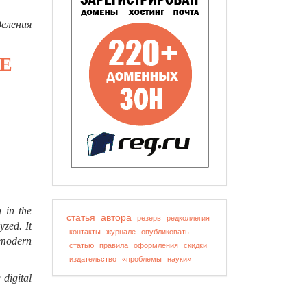
еления
HE
g in the
статья
автора
резерв
редколлегия
yzed. It
контакты
журнале
опубликовать
r modern
статью
правила
оформления
скидки
издательство
«проблемы
науки»
 digital