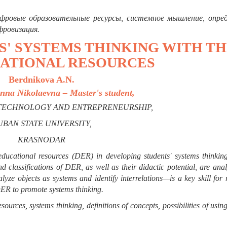
ифровые образовательные ресурсы, системное мышление, опред
фровизация.
' SYSTEMS THINKING WITH T
CATIONAL RESOURCES
Berdnikova A.N.
nna Nikolaevna – Master's student,
TECHNOLOGY AND ENTREPRENEURSHIP,
BAN STATE UNIVERSITY,
KRASNODAR
 educational resources (DER) in developing students' systems thinkin
nd classifications of DER, as well as their didactic potential, are anal
lyze objects as systems and identify interrelations—is a key skill fo
 DER to promote systems thinking.
urces, systems thinking, definitions of concepts, possibilities of using