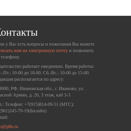
онтакты
ли у Вас есть вопросы и пожелания Вы можете
писать нам на электронную почту
и позвонить
 телефону.
дательство работает ежедневно. Время работы:
.-Пт.: 10-00 до 18-00. Сб.-Вс.: 10-00 до 15-00.
дакция располагается по адресу:
3000, РФ, Ивановская обл., г. Иваново, ул.
асной Армии, д. 20, 3 этаж, каб 3-3
л.: Телефон: +7(915)814-09-51 (МТС);
(961)245-79-19(Билайн)
mail:
fo@p8n.ru