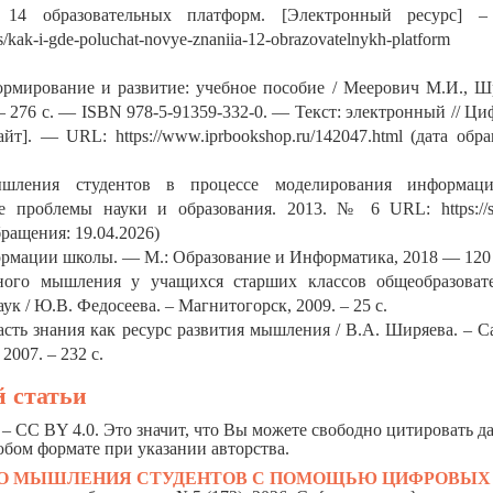
 14 образовательных платформ. [Электронный ресурс] 
ons/kak-i-gde-poluchat-novye-znaniia-12-obrazovatelnykh-platfor
мирование и развитие: учебное пособие / Меерович М.И., Ш
76 c. — ISBN 978-5-91359-332-0. — Текст: электронный // Ци
т]. — URL: https://www.iprbookshop.ru/142047.html (дата обр
шления студентов в процессе моделирования информац
е проблемы науки и образования. 2013. № 6 URL: https://sc
обращения: 19.04.2026)
рмации школы. — М.: Образование и Информатика, 2018 — 120 
ого мышления у учащихся старших классов общеобразоват
ук / Ю.В. Федосеева. – Магнитогорск, 2009. – 25 с.
сть знания как ресурс развития мышления / В.А. Ширяева. – С
2007. – 232 с.
 статьи
– CC BY 4.0. Это значит, что Вы можете свободно цитировать 
юбом формате при указании авторства.
ГО МЫШЛЕНИЯ СТУДЕНТОВ С ПОМОЩЬЮ ЦИФРОВЫХ