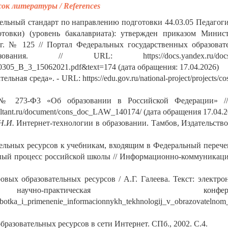
ок литературы / References
ельный стандарт по направлению подготовки 44.03.05 Педагоги
товки) (уровень бакалавриата): утвержден приказом Минист
 г. № 125 // Портал Федеральных государственных образоват
ния. // URL: https://docs.yandex.ru/docs/
05_B_3_15062021.pdf&text=174 (дата обращения: 17.04.2026)
ая среда». - URL: https://edu.gov.ru/national-project/projects/cos
. № 273-Ф3 «Об образовании в Российской Федерации» 
ltant.ru/document/cons_doc_LAW_140174/ (дата обращения 17.04.2
Н.И.
Интернет-технологии в образовании. Тамбов, Издательств
льных ресурсов к учебникам, входящим в Федеральный перечен
бный процесс российской школы // Информационно-коммуникац
вых образовательных ресурсов / А.Г. Галеева. Текст: электро
чно-практическая конференц
rabotka_i_primenenie_informacionnykh_tekhnologij_v_obrazovatelnom_
бразовательных ресурсов в сети Интернет. СПб., 2002. С.4.