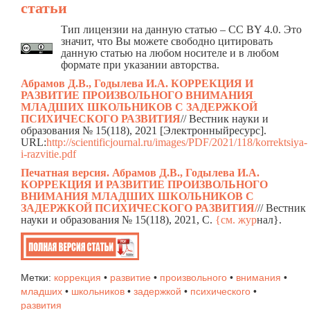
статьи
Тип лицензии на данную статью – CC BY 4.0. Это
значит, что Вы можете свободно цитировать
данную статью на любом носителе и в любом
формате при указании авторства.
Абрамов Д.В., Годылева И.А. КОРРЕКЦИЯ И
РАЗВИТИЕ ПРОИЗВОЛЬНОГО ВНИМАНИЯ
МЛАДШИХ ШКОЛЬНИКОВ С ЗАДЕРЖКОЙ
ПСИХИЧЕСКОГО РАЗВИТИЯ
// Вестник науки и
образования № 15(118), 2021 [Электронныйресурс].
URL:
http://scientificjournal.ru/images/PDF/2021/118/korrektsiya-
i-razvitie.pdf
Печатная версия.
Абрамов Д.В., Годылева И.А.
КОРРЕКЦИЯ И РАЗВИТИЕ ПРОИЗВОЛЬНОГО
ВНИМАНИЯ МЛАДШИХ ШКОЛЬНИКОВ С
ЗАДЕРЖКОЙ ПСИХИЧЕСКОГО РАЗВИТИЯ
/
// Вестник
науки и образования № 15(118), 2021, C.
{см. жур
нал}.
Метки:
коррекция
•
развитие
•
произвольного
•
внимания
•
младших
•
школьников
•
задержкой
•
психического
•
развития