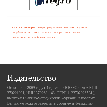
статья
автора
резерв
редколлегия
контакты
журнале
опубликовать
статью
правила
оформления
скидки
издательство
«проблемы
науки»
Издательство
Основано в 2009 году (Издатель - ООО «Олимп» КПП
370201001, ИНН 3702681148, ОГРН 1123702026524.),
выпускает научно-методические журналы, в которых
Вы так же можете разместить срочную публикацию.