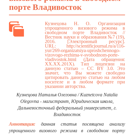
порте Владивосток
Кузнецова Н. О. Организация
упрощенного визового режима в
свободном порте Владивосток //
Вестник науки и образования №7 (19),
2016. [Электронный ресурс].
URL:
http://scientificjournal.ru/a/116-
yur/269-organizatsiya-uproshchennogo-
vizovogo-rezhima-v-svobodnom-porte-
vladivostok.html
(Дата обращения:
ХХ.ХХ.201Х). Тип лицензии на
данную статью – CC BY 3.0. Это
значит, что Вы можете свободно
цитировать данную статью на любом
носителе и в любом формате при
указании авторства.
Кузнецова Наталья Олеговна / Kuznetcova Natalia
Olegovna - магистрант, Юридическая школа,
Дальневосточный федеральный университет, г.
Владивосток
Аннотация:
данная статья посвящена анализу
упрощенного визового режима в свободном порту