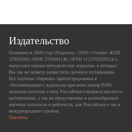
Издательство
Основано в 2009 году (Издатель - ООО «Олимп» КПП
370201001, ИНН 3702681148, ОГРН 1123702026524.),
выпускает научно-методические журналы, в которых
Вы так же можете разместить срочную публикацию.
Все научные сборники зарегистрированы в
«Роскомнадзоре»; журналам присвоен номер ISSN;
журналы внесены в базу Российского индекса научного
цитирования, а так же представлены в разнообразных
научных каталогах и рейтингах, как Российского так и
международного уровня.
Посетить