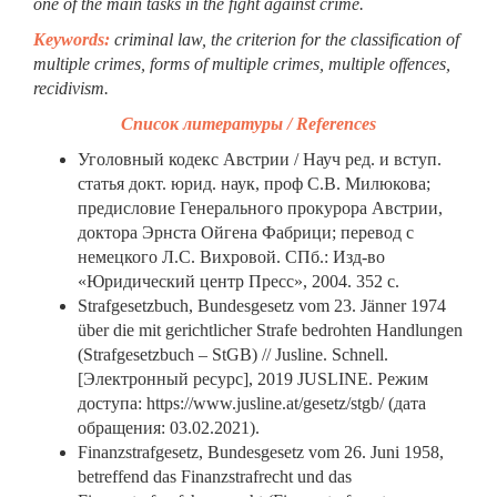
one of the main tasks in the fight against crime.
Keywords:
criminal law, the criterion for the classification of
multiple crimes, forms of multiple crimes, multiple offences,
recidivism.
Список литературы
/ References
Уголовный кодекс Австрии / Науч ред. и вступ.
статья докт. юрид. наук, проф С.В. Милюкова;
предисловие Генерального прокурора Австрии,
доктора Эрнста Ойгена Фабрици; перевод с
немецкого Л.С. Вихровой. СПб.: Изд-во
«Юридический центр Пресс», 2004. 352 с.
Strafgesetzbuch, Bundesgesetz vom 23. Jänner 1974
über die mit gerichtlicher Strafe bedrohten Handlungen
(Strafgesetzbuch – StGB) // Jusline. Schnell.
[Электронный ресурс], 2019 JUSLINE. Режим
доступа: https://www.jusline.at/gesetz/stgb/ (дата
обращения: 03.02.2021).
Finanzstrafgesetz, Bundesgesetz vom 26. Juni 1958,
betreffend das Finanzstrafrecht und das