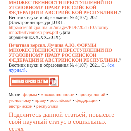
МНОЖЕСТВЕННОСТИ ПРЕСТУПЛЕНИЙ ПО
УГОЛОВНОМУ ПРАВУ РОССИЙСКОЙ
ФЕДЕРАЦИИ И АВСТРИЙСКОЙ РЕСПУБЛИКИ
//
Вестник науки и образования № 4(107), 2021
[Электронныйресурс].URL:
http://scientificjournal.ru/images/PDF/2021/107/formy-
mnozhestvennosti-pres.pdf
(Дата
обращения:ХХ.ХХ.201Х).
Печатная версия. Лучина А.Ю. ФОРМЫ
МНОЖЕСТВЕННОСТИ ПРЕСТУПЛЕНИЙ ПО
УГОЛОВНОМУ ПРАВУ РОССИЙСКОЙ
ФЕДЕРАЦИИ И АВСТРИЙСКОЙ РЕСПУБЛИКИ
//
Вестник науки и образования № 4(107), 2021, C.
{см.
жур
н
ал}.
Метки:
формы
•
множественности
•
преступлений
•
уголовному
•
праву
•
российской
•
федерации
•
австрийской
•
республики
Поделитесь данной статьей, повысьте
свой научный статус в социальных
сетях