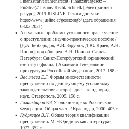
Finanzstrafverfahrensrecht (Finanzstrafgesetz –
FinStrG)// Jusline. Recht. Schnell. [Электронный
ресурс], 2019 JUSLINE. Режим доступа:
https://www.jusline.at/gesetz/stgb/ (дата обращения:
03.02.2021).
Актуальные проблемы уголовного права: учение
о преступлении : научно-практическое пособие /
[Д.А. Безбородов, А.В. Зарубин, Д.Ю. Краев, А.Н.
Попов]; под общ. ред. А.Н. Попова. Санкт-
Петербург: Санкт-Петербургский юридический
институт (филиал) Академии Генеральной
прокуратуры Российской Федерации, 2017. 188 с.
Васильева Е.Г.
Формы множественности
преступлений по действующему уголовному
законодательству: автореф. дис… канд. юрид.
наук. Ставрополь, 2005. 158 с.
Галиакбаров
Р.Р. Уголовное право Российской
Федерации. Общая часть / Краснодар, 2000. 405 с.
Кудрявцев В.Н.
Общая теория квалификации
преступлений. М. «Юридическая литература»,
1972. 352 с.