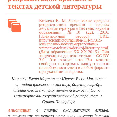
текстах детской литературы
Китаева Е. М. Лексические средства
репрезентации времени в текстах
детской литературы // Вестник науки и
образования №10 (22), 2016.
[Электронный ресурс]. URL:
http://scientificjournal.ru/a/114-fil/315-
leksicheskie-sredstva-reprezentatsii-
vremeni-v-tekstakh-detskoj-literatury.html
(Дата обращения: ХХ.ХХ.201Х). Тип
лицензии на данную статью – CC BY
3.0. Это значит, что Вы можете
свободно цитировать данную статью
на любом носителе и в любом формате
при указании авторства.
Китаева Елена Мартовна / Kitaeva Elena Martovna –
кандидат филологических наук, доцент, кафедра
английского языка, факультет психологии, Санкт-
Петербургский государственный университет, г.
Санкт-Петербург
Аннотация:
в статье анализируется лексика,
выражающая временную структуру текстов детской