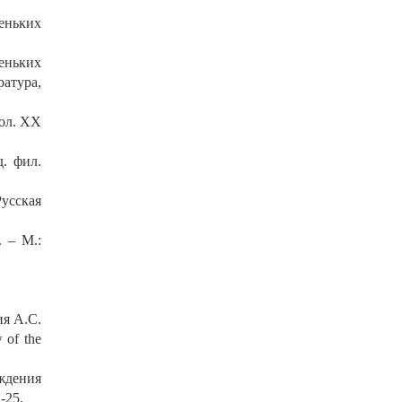
еньких
еньких
ратура,
пол. XX
. фил.
усская
 – М.:
я А.С.
 of the
ждения
-25.