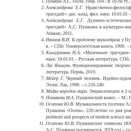
Пушкин А.С.
Полн. cобр. соч.: В 16-ти тт.
Александрова Е.Г.
Нравственно-филосо
трагедий»: дис. канд. фил. наук: 10.01.01 
Александрова Е.Г.
Духовно-эстетическ
трагедий» А.С. Пушкина в культурно-жанр
Абакан, 2011.
Иванов В.И.
К проблеме звукообраза у П
в. – СПб: Университетская книга, 1999. – с
Кашурников Н.А.
«Маленькие трагедии»
наук: 10.01.01 – Русская литература, СПб,
Лю Янькунь
Функционирование творчест
литература, Пермь, 2019.
Мейер Г.
Черный человек. Идейно-худо
Эллис Лак, 1998. – с.226-240.
Мифы народов мира.
Энциклопедия: в 2-х 
Новикова М.А.
Пушкинский комос. – М.: На
Осипова Ю.В.
Музыкальность поэтики А.
Пушкина «Осень». 220-летию со дня рожден
problems and prospects of modern science an
Осипова Ю.В.
Пушкинские символы 1830-
А.С. Пушкина посвящается. 2019 год – год 