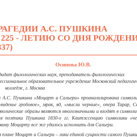
РАГЕДИИ А.С. ПУШКИНА
 225 - ЛЕТИЮ СО ДНЯ РОЖДЕН
837)
Осипова Ю.В.
дидат филологических наук, преподаватель филологических
ссиональное образовательное учреждение
Московский педагоги
колледж,
г. Москва
и А.С. Пушкина «Моцарт и Сальери» проанализирована символи
виденье гробовое», мрак, яд, «мысли черные», опера Тарар, С
мволические образы являются многозначными и входят в символ
я поэтики Пушкина 1830-х гг.
Квитэссенцию символики «че
кому Моцарту все же удалось исполнить для Сальери.
 плане Моцарт и Сальери – лики единой сущности самого Пушки