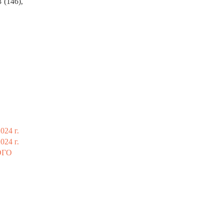
 (146),
024 г.
024 г.
ОГО