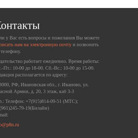
онтакты
ли у Вас есть вопросы и пожелания Вы можете
писать нам на электронную почту
и позвонить
 телефону.
дательство работает ежедневно. Время работы:
.-Пт.: 10-00 до 18-00. Сб.-Вс.: 10-00 до 15-00.
дакция располагается по адресу:
3000, РФ, Ивановская обл., г. Иваново, ул.
асной Армии, д. 20, 3 этаж, каб 3-3
л.: Телефон: +7(915)814-09-51 (МТС);
(961)245-79-19(Билайн)
mail:
fo@p8n.ru