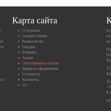
Карта сайта
К
п»
О журнале
Ес
Свежий номер
на
ие
Редколлегия
по
ть
Скидки
Из
Рубрики
Пн
Архив
Ре
Опубликовать статью
15
Правила оформления
Кр
Стоимость
гах
Контакты
Те
12+
+7
E-
in