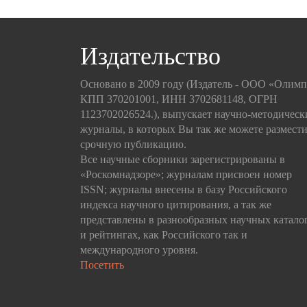
Издательство
Основано в 2009 году (Издатель - ООО «Олим
КПП 370201001, ИНН 3702681148, ОГРН
1123702026524.), выпускает научно-методическ
журналы, в которых Вы так же можете размести
срочную публикацию.
Все научные сборники зарегистрированы в
«Роскомнадзоре»; журналам присвоен номер
ISSN; журналы внесены в базу Российского
индекса научного цитирования, а так же
представлены в разнообразных научных катало
и рейтингах, как Российского так и
международного уровня.
Посетить