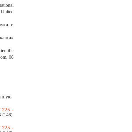
ational
 United
ауки и
Сказки»
ientific
dom, 08
данную
”
225 -
 (146),
”
225 -