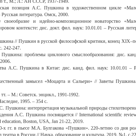
, 8 т., М.; Л.: АН СССР, 1937-1949.
фская позиция А.С. Пушкина в художественном цикле «Мал
– Русская литература. Омск, 2000.
ое своеобразие и идейно-композиционное новаторство «Мал
овом контексте: дис. докт. фил. наук: 10.01.01 – Русская лите
ушкина // Пушкин в русской философской критики, конец XIX–
. 242-247.
 Пушкина: проблемы циклового смыслообразования: дис. канд
 2006.
ва А.С. Пушкина в Китае: дис. канд. фил. наук: 10.01.01 – Р
жественный замысел «Моцарта и Сальери» // Заветы Пушкина.
тт. – М.: Советск. энцикл., 1991-1992.
следие, 1995. – 354 с.
С. Пушкина: интерпретация музыкальной природы стихотворени
ия А.С. Пушкина посвящается // International scientific review
d education, Boston, USA, Jan 21-22, 2019.
х гг. в пьесе М.А. Булгакова «Пушкин». 220-летию со дня ро
театра в России // Наука, образование и культура, 2019, №1, с.22