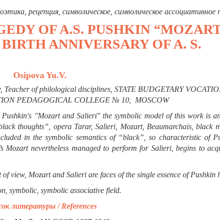
поэтика, рецепция, символическое, символическое ассоциативное 
EDY OF A.S.
PUSHKIN “MOZAR
E BIRTH ANNIVERSARY OF A. S.
Osipova Yu.V.
Teacher of philological disciplines,
STATE BUDGETARY VOCATIO
TION PEDAGOGICAL COLLEGE № 10,
MOSCOW
. Pushkin's "Mozart and Salieri" the symbolic model of this work is a
 “black thoughts”, opera Tarar, Salieri, Mozart, Beaumarchais, black 
cluded in the symbolic semantics of “black”, so characteristic of Pu
 Mozart nevertheless managed to perform for Salieri, begins to acqu
t of view, Mozart and Salieri are faces of the single essence of Pushkin 
on, symboli
с
, symbolic associative field.
ок литературы /
References