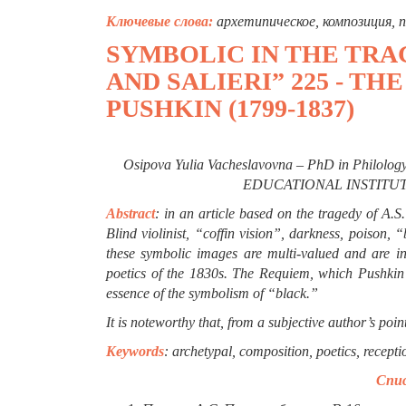
Ключевые слова:
архетипическое, композиция, 
SYMBOLIC IN THE TRAG
AND SALIERI” 225 - TH
PUSHKIN (1799-1837)
Osipova Yulia Vacheslavovna – PhD in Philology, 
EDUCATIONAL INSTITU
Abstract
:
in an article based on the tragedy of A.S
Blind violinist, “coffin vision”, darkness, poison,
these symbolic images are multi-valued and are in
poetics of the 1830s.
The Requiem, which Pushkin’s
essence of the symbolism of “black.”
It is noteworthy that, from a subjective author’s poin
Keywords
: archetypal, composition, poetics, recepti
Спис