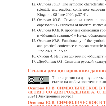
Осипова
Ю
.
В
.
Тhe symbolic characteristic 
scientific and practical conference europea
Kingdom, 08 June 2020, р.37-41.
Осипова Ю.В.
Символика цвета в пов
образования / Problems of mordern science a
Осипова Ю.В.
К проблеме символики гор
и «Медный всадник») // Наука, образование
Осипова
Ю
.
В
.
Functionality of the symbols o
and practical conference european research:
June 2021, p. 27-32.
Скидан А.
Из путеводителя по «Моцарту и 
Щербинина О.Г.
Символы русской культуры
Ссылка для цитирования данной
Тип лицензии на данную статью 
статью на любом носителе и в л
Осипова Ю.В.
СИМВОЛИЧЕСКОЕ В Т
ЛЕТИЮ СО ДНЯ РОЖДЕНИЯ А. С. ПУ
2024 [Электронный ресурс].
Осипова Ю.В.
СИМВОЛИЧЕСКОЕ В Т