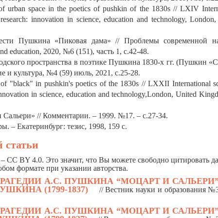
of urban space in the poetics of pushkin of the 1830s // LXIV Intern
n research: innovation in science, education and technology, London,
ести Пушкина «Пиковая дама» // Проблемы современной н
nd education, 2020, №6 (151), часть 1, с.42-48.
одского пространства в поэтике Пушкина 1830-х гг. (Пушкин «
 и культура, №4 (59) июль, 2021, с.25-28.
f "black" in pushkin's poetics of the 1830s // LXXII International sc
 innovation in science, education and technology,London, United King
Сальери» // Комментарии. – 1999. №17. – с.27-34.
. – Екатеринбург: тезис, 1998, 159 с.
 статьи
– CC BY 4.0. Это значит, что Вы можете свободно цитировать 
юбом формате при указании авторства.
РАГЕДИИ А.С. ПУШКИНА “МОЦАРТ И САЛЬЕРИ
ШКИНА (1799-1837)
/
/ Вестник науки и образования №3
РАГЕДИИ А.С. ПУШКИНА “МОЦАРТ И САЛЬЕРИ