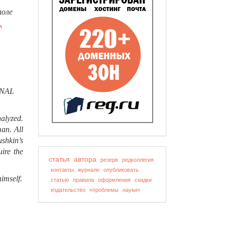
поле
T
NAL
nalyzed.
man. All
shkin’s
ire the
статья
автора
резерв
редколлегия
контакты
журнале
опубликовать
himself.
статью
правила
оформления
скидки
издательство
«проблемы
науки»