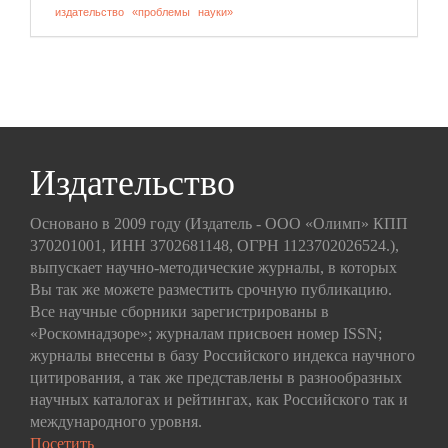
издательство
«проблемы
науки»
Издательство
Основано в 2009 году (Издатель - ООО «Олимп» КПП
370201001, ИНН 3702681148, ОГРН 1123702026524.),
выпускает научно-методические журналы, в которых
Вы так же можете разместить срочную публикацию.
Все научные сборники зарегистрированы в
«Роскомнадзоре»; журналам присвоен номер ISSN;
журналы внесены в базу Российского индекса научного
цитирования, а так же представлены в разнообразных
научных каталогах и рейтингах, как Российского так и
международного уровня.
Посетить