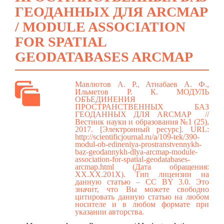
ГЕОДАННЫХ ДЛЯ ARCMAP
/ MODULE ASSOCIATION
FOR SPATIAL
GEODATABASES ARCMAP
Мавлютов А. Р., Атнабаев А. Ф.,
Ильметов Р. К. МОДУЛЬ
ОБЪЕДИНЕНИЯ
ПРОСТРАНСТВЕННЫХ БАЗ
ГЕОДАННЫХ ДЛЯ ARCMAP //
Вестник науки и образования №1 (25),
2017. [Электронный ресурс]. URL:
http://scientificjournal.ru/a/109-tek/390-
modul-ob-edineniya-prostranstvennykh-
baz-geodannykh-dlya-arcmap-module-
association-for-spatial-geodatabases-
arcmap.html
(Дата обращения:
ХХ.ХХ.201Х). Тип лицензии на
данную статью – CC BY 3.0. Это
значит, что Вы можете свободно
цитировать данную статью на любом
носителе и в любом формате при
указании авторства.