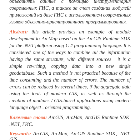
объединять данные с помощью инструментария
современных ГИС, а также за счет создания модулей/
приложений на базе ГИС с использованием современных
языков объектно-ориентрованного программирования.
Abstract:
this article provides an example of module
development to ArcMap based on the ArcGIS Runtime SDK
for the .NET platform using C # programming language. It is
considered one of the ways to combine all the information
having the same structure, with different sources - it is a
simple rewriting, copying data into a new single
geodatabase. Such a method is not practical because of the
time consuming and the number of errors. The number of
errors can be reduced by several times, if the aggregate data
using the tools of modern GIS, as well as through the
creation of modules / GIS-based applications using modern
language object - oriented programming.
Ключевые слова:
ArcGIS, ArcMap, ArcGIS Runtime SDK,
.NET, ГИС.
Keywords:
ArcGIS, ArcMap, ArcGIS Runtime SDK, .NET,
GIS.