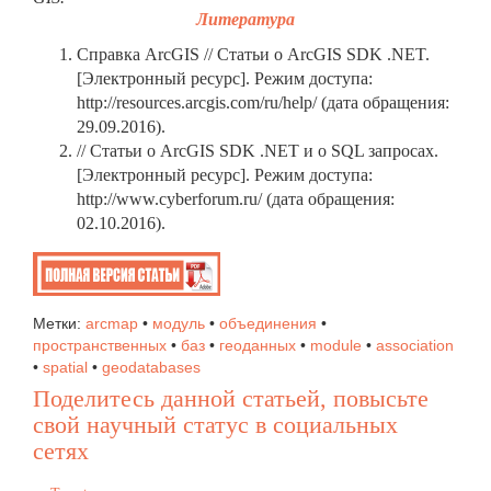
Литература
Справка ArcGIS // Статьи о ArcGIS SDK .NET.
[Электронный ресурс]. Режим доступа:
http://resources.arcgis.com/ru/help/ (дата обращения:
29.09.2016).
// Статьи о ArcGIS SDK .NET и о SQL запросах.
[Электронный ресурс]. Режим доступа:
http://www.cyberforum.ru/ (дата обращения:
02.10.2016).
Метки:
arcmap
•
модуль
•
объединения
•
пространственных
•
баз
•
геоданных
•
module
•
association
•
spatial
•
geodatabases
Поделитесь данной статьей, повысьте
свой научный статус в социальных
сетях