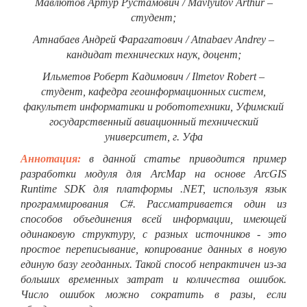
Мавлютов Артур Рустамович / Mavlyutov Arthur –
студент;
Атнабаев Андрей Фарагатович / Atnabaev Andrey –
кандидат технических наук, доцент;
Ильметов Роберт Кадимович / Ilmetov Robert –
студент,
кафедра геоинформационных систем,
факультет информатики и робототехники,
Уфимский
государственный авиационный технический
университет, г. Уфа
Аннотация:
в данной статье приводится пример
разработки модуля для ArcMap на основе ArcGIS
Runtime SDK для платформы .NET, используя язык
программирования C#. Рассматривается один из
способов объединения всей информации, имеющей
одинаковую структуру, с разных источников - это
простое переписывание, копирование данных в новую
единую базу геоданных. Такой способ непрактичен из-за
больших временных затрат и количества ошибок.
Число ошибок можно сократить в разы, если