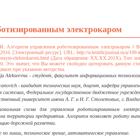
ботизированным электрокаром
 И. Алгоритм управления роботизированным электрокаром // В
 2016. [Электронный ресурс]. URL:
http://scientificjournal.ru/a/109-
vannym-elektrokarom.html
(Дата обращения: ХХ.ХХ.201Х). Тип ли
0. Это значит, что Вы можете свободно цитировать данную ст
мате при указании авторства.
ija Alekseevna – студент, факультет информационных технологи
Ivanovich - кандидат технических наук, доцент, кафедра управлен
их системах, Федеральное государственное бюджетное учрежде
твенный университет имени А. Г. и Н. Г. Столетовых, г. Влади
ональная схема для управления роботизированным электро
 на территории предприятия. Алгоритм позволяет роботу вып
ощью дорожной разметки.
е по линии, техническое зрение, автоматическое управление.