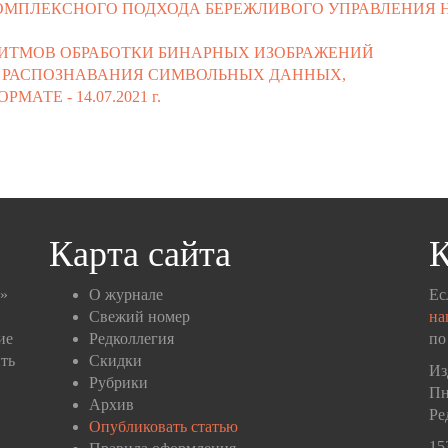
ОМПЛЕКСНОГО ПОДХОДА БЕРЕЖЛИВОГО УПРАВЛЕНИЯ 
ИТМОВ ОБРАБОТКИ БИНАРНЫХ ИЗОБРАЖЕНИЙ
 РАСПОЗНАВАНИЯ СИМВОЛЬНЫХ ДАННЫХ,
ОРМАТЕ -
14.07.2021 г.
Карта сайта
К
п»
О журнале
Ес
Свежий номер
на
ие
Редколлегия
по
ть
Скидки
Из
Рубрики
Пн
Архив
Ре
Опубликовать статью
15