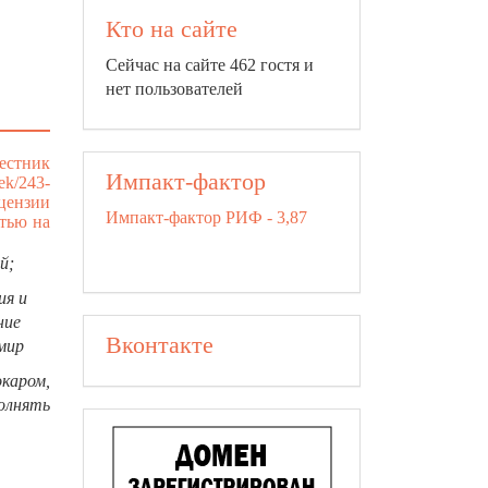
Кто на сайте
Сейчас на сайте 462 гостя и
нет пользователей
естник
Импакт-фактор
tek/243-
цензии
Импакт-фактор РИФ - 3,87
атью на
й;
ия и
ние
Вконтакте
мир
каром,
олнять