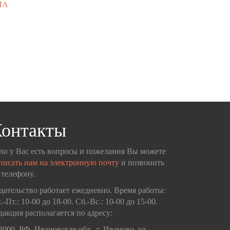
НА
онтакты
ли у Вас есть вопросы и пожелания Вы можете
писать нам на электронную почту
и позвонить
 телефону.
дательство работает ежедневно. Время работы:
.-Пт.: 10-00 до 18-00. Сб.-Вс.: 10-00 до 15-00.
дакция располагается по адресу:
3000, РФ, Ивановская обл., г. Иваново, ул.