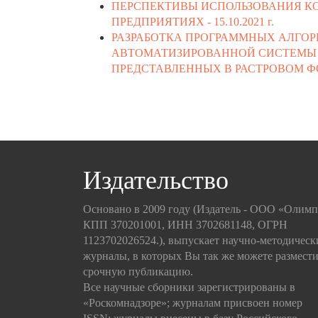
ПЕРСПЕКТИВЫ ИСПОЛЬЗОВАНИЯ К
ПРЕДПРИЯТИЯХ -
15.10.2021 г.
РАЗРАБОТКА ПРОГРАММНЫХ АЛГОР
АВТОМАТИЗИРОВАННОЙ СИСТЕМЫ
ПРЕДСТАВЛЕННЫХ В РАСТРОВОМ Ф
Издательство
Основано в 2009 году (Издатель - ООО «Олим
КПП 370201001, ИНН 3702681148, ОГРН
1123702026524.), выпускает научно-методическ
журналы, в которых Вы так же можете размести
срочную публикацию.
Все научные сборники зарегистрированы в
«Роскомнадзоре»; журналам присвоен номер